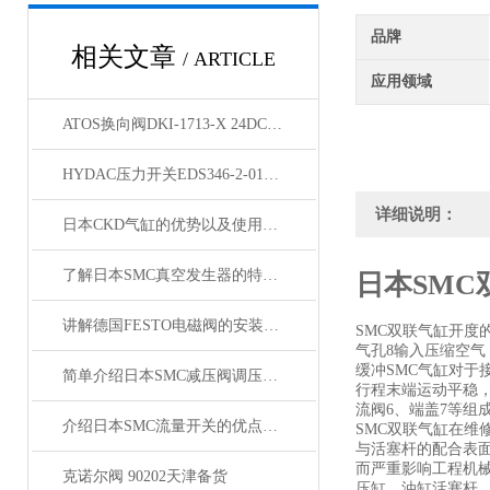
品牌
相关文章
/ ARTICLE
应用领域
ATOS换向阀DKI-1713-X 24DC型号
HYDAC压力开关EDS346-2-016-000经销
详细说明：
日本CKD气缸的优势以及使用方法介绍
了解日本SMC真空发生器的特点以及维护方法
日本SMC
讲解德国FESTO电磁阀的安装注意事项
SMC双联气缸开度
气孔8输入压缩空气
缓冲SMC气缸对于
简单介绍日本SMC减压阀调压步骤与性能
行程末端运动平稳，
流阀6、端盖7等组
介绍日本SMC流量开关的优点与安装方法
SMC双联气缸在
与活塞杆的配合表
而严重影响工程机
克诺尔阀 90202天津备货
压缸，油缸活塞杆，