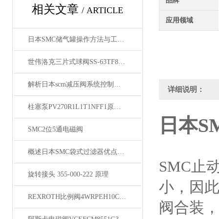
品牌
相关文章
/ ARTICLE
应用领域
日本SMC储气罐操作方法与工作原理
世伟洛克三片式球阀SS-63TF8原装正品
解析日本scm减压阀系统控制简单
详细说明：
柱塞泵PV270R1L1T1NFF1原型号供货
日本S
SMC2位5通电磁阀
概述日本SMC袋式过滤器优点与维护方法
SMC止
旋转接头 355-000-222 原理
小，因
REXROTH比例阀4WRPEH10C4B100L-30/M/24A1现货
阀合装