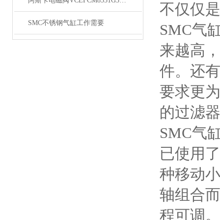
阿斯卡电磁阀VCEFCM8551G301MO库存
不仅仅
SMC不锈钢气缸工作需要
SMC气
来越高
件。还
要求更
的过滤
SMC气
已使用
种移动小
轴组合
程可调