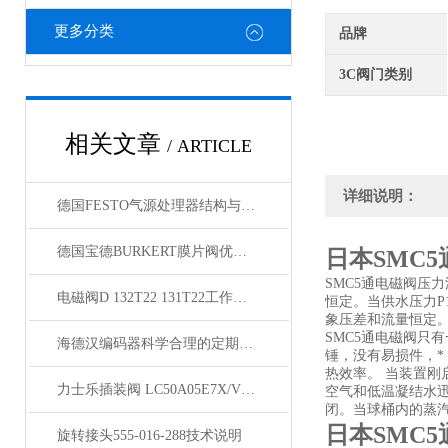
更多分类
品牌
3C阀门类别
相关文章
/ ARTICLE
详细说明：
德国FESTO气源处理器结构与维护技巧
德国宝德BURKERT膜片阀优点与安装方法
日本SMC5
SMC5通电磁阀压力
电磁阀D 132T22 131T22工作说明
恒定。当供水压力P
象压差和流量恒定
SMC5通电磁阀
海德汉编码器科学合理的定期维护保养方法分享
锤，没有易损件，*
热效率。 当装置刚
力士乐插装阀 LC50A05E7X/V批发
空气和低温凝结水
闭。当球桶内的蒸
日本SMC5
旋转接头555-016-288技术说明