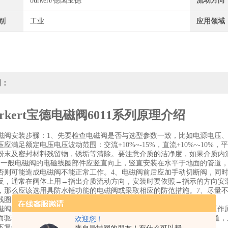
burkert/德国宝德
流动方向
别
工业
应用领域
明：
rkert宝德电磁阀6011系列原理介绍
磁阀安装步骤：1、先要检查电磁阀是否与选型参数一致，比如电源电压
应满足额定电压电压波动范围：交流+10%~-15%，直流+10%~-10
粉末及密封材料残留物，锈垢等清除。要注意介质的洁净度，如果介质内
、一般电磁阀的电磁线圈部件应竖直向上，竖直安装在水平于地面的管道
否则可能造成电磁阀不能正常工作。4、电磁阀前后应加手动切断阀，同时
反，通常在阀体上用→指出介质流动方向，安装时要依照→指示的方向安
，那么应该选用具防水锤功能的电磁阀或采取相应的防范措施。7、尽量
线圈，就是说，常开、常闭电磁阀不可互换使用。
磁阀的工作介质一般是氮气、氦气、氙气、液化气（如NH3）等。其工作
而驱动衔铁运动，阀门打开， 工作介质由阀门的入口经过衔铁上的流道
欢迎您！
下复位，回到关闭位置，形成密封，将介质流动截断。