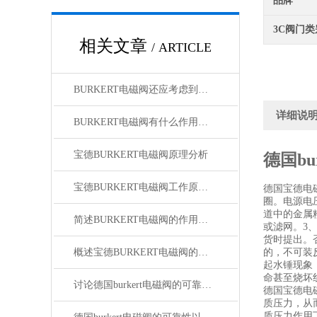
品牌
3C阀门类
相关文章
/ ARTICLE
BURKERT电磁阀还应考虑到排放过程中冲刷对附件基础的影响
详细说
BURKERT电磁阀有什么作用和需要注意事项
宝德BURKERT电磁阀原理分析
德国bu
宝德BURKERT电磁阀工作原理分析
德国宝德电
圈。电源电压
道中的金属
简述BURKERT电磁阀的作用和注意事项
或滤网。3
货时提出。
概述宝德BURKERT电磁阀的使用条件和性能特点
的，不可装
起水锤现象
命甚至烧坏
讨论德国burkert电磁阀的可靠性以及特点
德国宝德电
质压力，从
质压力作用