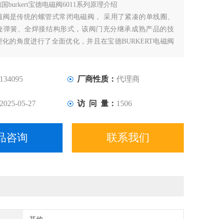
国burkert宝德电磁阀6011系列原理介绍
磁阀是传统的螺管式常闭电磁阀， 采用了紧凑的单线圈、
旋弹簧、全焊接结构形式，该阀门充分继承成熟产品的技
化的角度进行了全面优化，并且在宝德BURKERT电磁阀
大提高了阀门的工作压力，其结构简单、重量轻、体积小、
应快，且工作压力范围广。
134095
厂商性质：
代理商
2025-05-27
访 问 量：
1506
品咨询
联系我们