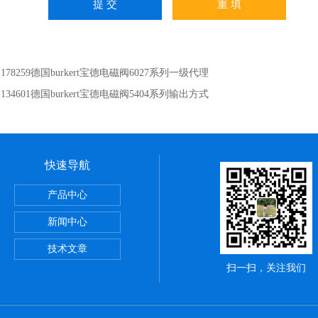
：
178259德国burkert宝德电磁阀6027系列一级代理
：
134601德国burkert宝德电磁阀5404系列输出方式
快速导航
正弦无杆缸REA系列,SMC深圳经销商
产品中心
VBA-X3145系列,SMC电磁阀优点
新闻中心
罐VBAT系列,SMC气动服务网
技术文章
扫一扫，关注我们