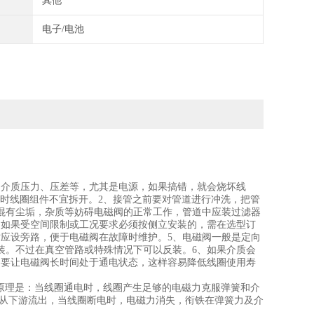
其他
电子/电池
、介质压力、压差等，尤其是电源，如果搞错，就会烧坏线
%，平时线圈组件不宜拆开。2、接管之前要对管道进行冲洗，把管
混有尘垢，杂质等妨碍电磁阀的正常工作，管道中应装过滤器
，如果受空间限制或工况要求必须按侧立安装的，需在选型订
应设旁路，便于电磁阀在故障时维护。5、电磁阀一般是定向
装。不过在真空管路或特殊情况下可以反装。6、如果介质会
不要让电磁阀长时间处于通电状态，这样容易降低线圈使用寿
原理是：当线圈通电时，线圈产生足够的电磁力克服弹簧和介
，从下游流出，当线圈断电时，电磁力消失，衔铁在弹簧力及介