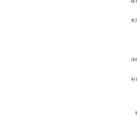
联
常
详
补