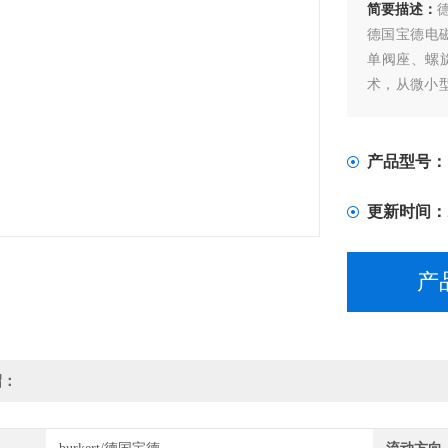
简要描述：
德
德国宝德电
单阀座、螺
术，从微小型
的基础上大
功耗低、响
产品型号：
更新时间：
产
绍：