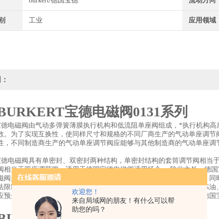
burkert/德国宝德
流动方向
别
工业
应用领域
明：
BURKERT宝德电磁阀0131系列
RT宝德电磁阀由气动多弹簧薄膜执行机构和低流阻单座阀组成，*执行机构
数。为了实现互换性，使同样尺寸和规格的不同厂商生产的气动单座调节
性，不同制造商生产的气动单座调节阀应能够与其他制造商的气动单座调
RT宝德电磁阀具有单密封、双密封两种结构，单密封结构的套筒调节阀相
阀相当于双座调节阀，适用于德国宝德电磁阀适用场合。 除此之外，德
磁阀是仅次于电磁阀，但应用于不干净介质时不应选德国宝德电磁阀，同
法限制噪声，首先就要预先估计出可能产生的噪声之强度。调节阀是炼油
欢迎您！
应预先估算出它可能产生的噪声之强度，以便采取相应的措施。目前德国
来自局域网的朋友！有什么可以帮
助您的吗？
BURKERT宝德电磁阀0131系列