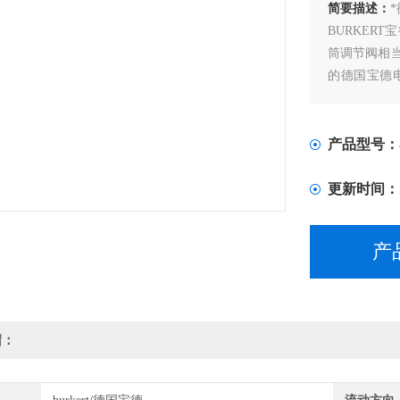
简要描述：
*
BURKER
筒调节阀相
的德国宝德
合。
产品型号：
更新时间：
产
绍：