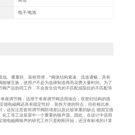
其他
电子/电池
高底低、重量轻、装校简便，*阀体结构紧凑、流道通畅，具有
阀能够互换，使用户不必为选择制造商而花费大量时间。为了
节阀产品协同工作，不会发生信号的不匹配或阻抗的不匹配等
当于单座调节阀，适用于单座调节阀适用场合；双密封结构的德
国宝德电磁阀还具有稳定性好，装拆方便的特点，但价格比单、
时，还应注意套筒调节阀防堵差以及比较笨重的缺点 德国宝德
、化工等工业装置中一个重要的噪声源。因此，在设计中选用
宝德电磁阀噪声的研究工作只是刚刚开始，还没有标准的计算