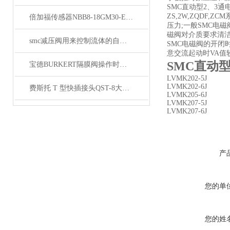
SMC直动型2、3通
ZS,2W,ZQDF
倍加福传感器NBB8-18GM30-E2-V1原理
压力;一般SMC电
磁阀对介质要求清洁
smc减压阀用来控制流体的自动化基础元件
SMC电磁阀的开闭
意交流起动时VA值
SMC直动型
宝德BURKERT隔膜阀操作时的启闭方向应该一律顺时针关闭
LVMK202-5J
LVMK202-6J
费斯托 T 型快插接头QST-8大量备货
LVMK205-6J
LVMK207-5J
LVMK207-6J
产
您的单
您的姓