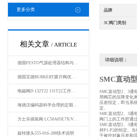
更多分类
品牌
3C阀门类别
相关文章
/ ARTICLE
详细说明：
德国FESTO气源处理器结构与维护技巧
德国宝德BURKERT膜片阀优点与安装方法
SMC直动型
电磁阀D 132T22 131T22工作说明
SMC直动型2、3
用阀芯的压降变化
压差恒定，即当系
海德汉编码器科学合理的定期维护保养方法分享
定。
SMC直动型2、3
力士乐插装阀 LC50A05E7X/V批发
阀门上的工作腔通
SMC直动型2、3
持P1-P2的恒定
旋转接头555-016-288技术说明
于被控对象压差和