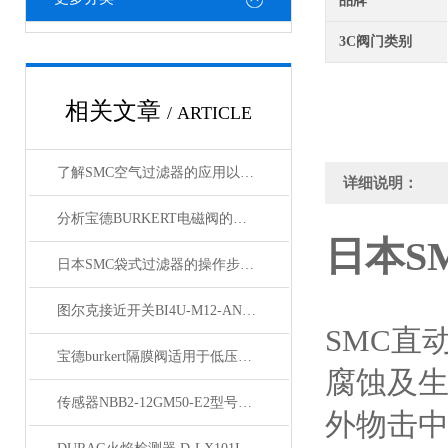
品牌
3C阀门类别
相关文章
/ ARTICLE
了解SMC空气过滤器的应用以及安装方法
详细说明：
分析宝德BURKERT电磁阀的经济性
日本S
日本SMC袋式过滤器的操作步骤以及优点概述
图尔克接近开关BI4U-M12-AN6X-H1141现货
SMC直
宝德burkert隔膜阀适用于低压和温度相对不高的场合
腐蚀及
传感器NBB2-12GM50-E2型号说明
外物击