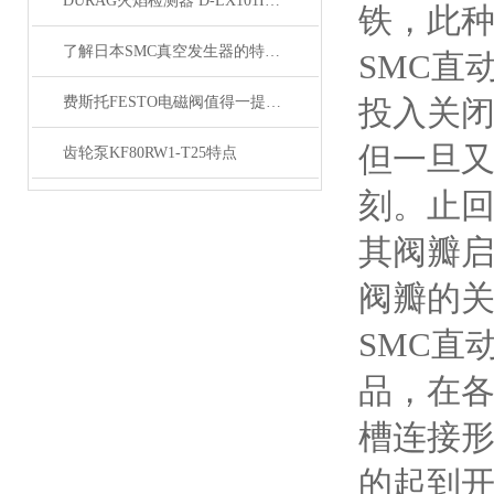
DURAG火焰检测器 D-LX101IG-30德国**
铁，此
了解日本SMC真空发生器的特点以及维护方法
SMC直
费斯托FESTO电磁阀值得一提的是含钼的不锈钢
投入关
但一旦又
齿轮泵KF80RW1-T25特点
刻。止
其阀瓣
阀瓣的关
SMC直
品，在
槽连接
的起到