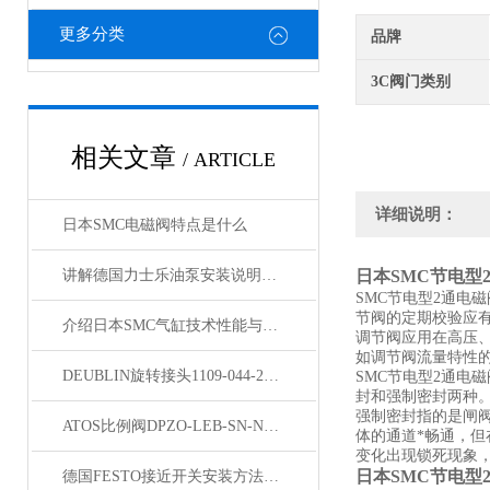
更多分类
品牌
3C阀门类别
相关文章
/ ARTICLE
详细说明：
日本SMC电磁阀特点是什么
讲解德国力士乐油泵安装说明与细节维修方法
日本SMC节电型
SMC节电型2通电
节阀的定期校验应
介绍日本SMC气缸技术性能与使用方法
调节阀应用在高压
如调节阀流量特性
DEUBLIN旋转接头1109-044-212参数
SMC节电型2通
封和强制密封两种
强制密封指的是闸
ATOS比例阀DPZO-LEB-SN-NP-271-L5/I现货
体的通道*畅通，
变化出现锁死现象，
日本SMC节电型
德国FESTO接近开关安装方法与选型参数