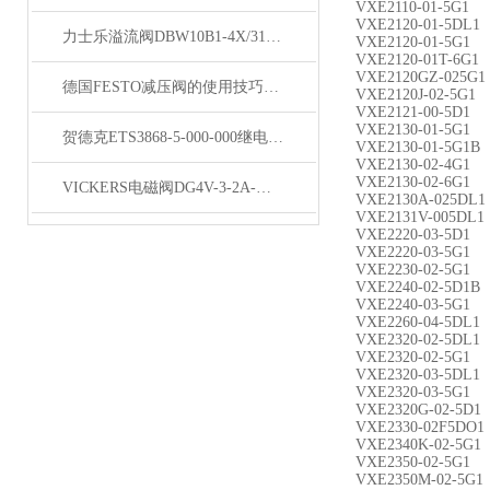
VXE2110-01-5G1
VXE2120-01-5DL1
力士乐溢流阀DBW10B1-4X/315CG24N9K4 特点
VXE2120-01-5G1
VXE2120-01T-6G1
VXE2120GZ-025G1
德国FESTO减压阀的使用技巧与安装方法
VXE2120J-02-5G1
VXE2121-00-5D1
VXE2130-01-5G1
贺德克ETS3868-5-000-000继电器参数
VXE2130-01-5G1B
VXE2130-02-4G1
VXE2130-02-6G1
VICKERS电磁阀DG4V-3-2A-M-U-H7-60参数
VXE2130A-025DL1
VXE2131V-005DL1
VXE2220-03-5D1
VXE2220-03-5G1
VXE2230-02-5G1
VXE2240-02-5D1B
VXE2240-03-5G1
VXE2260-04-5DL1
VXE2320-02-5DL1
VXE2320-02-5G1
VXE2320-03-5DL1
VXE2320-03-5G1
VXE2320G-02-5D1
VXE2330-02F5DO1
VXE2340K-02-5G1
VXE2350-02-5G1
VXE2350M-02-5G1