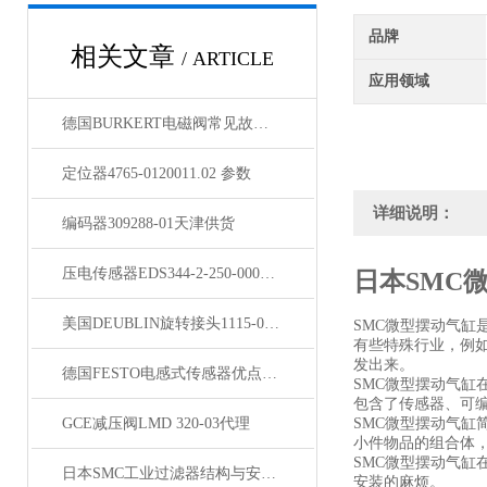
品牌
相关文章
/ ARTICLE
应用领域
德国BURKERT电磁阀常见故障应从以下5个方面排查
定位器4765-0120011.02 参数
详细说明：
编码器309288-01天津供货
压电传感器EDS344-2-250-000特点
日本SMC
美国DEUBLIN旋转接头1115-000-002特点
SMC微型摆动气
有些特殊行业，例
发出来。
德国FESTO电感式传感器优点与维护技巧
SMC微型摆动气
包含了传感器、可
GCE减压阀LMD 320-03代理
SMC微型摆动气
小件物品的组合体
SMC微型摆动气
日本SMC工业过滤器结构与安装方法
安装的麻烦。