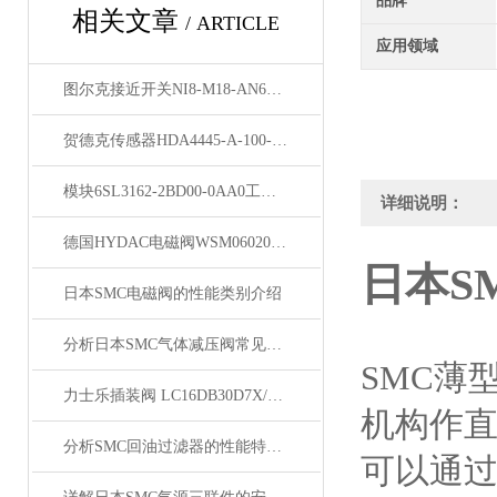
品牌
相关文章
/ ARTICLE
应用领域
图尔克接近开关NI8-M18-AN6X-H1141仓库发货
贺德克传感器HDA4445-A-100-000零售
模块6SL3162-2BD00-0AA0工作原理
详细说明：
德国HYDAC电磁阀WSM06020W-01-C-N-24DC型号
日本S
日本SMC电磁阀的性能类别介绍
分析日本SMC气体减压阀常见故障与处理措施
SMC薄
​力士乐插装阀 LC16DB30D7X/现货
机构作
分析SMC回油过滤器的性能特点与安装要求
可以通