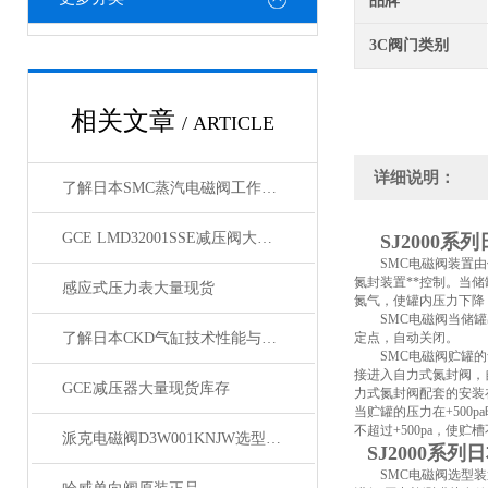
品牌
3C阀门类别
相关文章
/ ARTICLE
详细说明：
了解日本SMC蒸汽电磁阀工作原理
GCE LMD32001SSE减压阀大量库存
SJ2000
SMC电磁阀装置由供
氮封装置**控制。当
感应式压力表大量现货
氮气，使罐内压力下降
SMC电磁阀当储罐出
了解日本CKD气缸技术性能与安装形式
定点，自动关闭。
SMC电磁阀贮罐的氮
接进入自力式氮封阀，
GCE减压器大量现货库存
力式氮封阀配套的安装
当贮罐的压力在+50
不超过+500pa，使
派克电磁阀D3W001KNJW选型说明
SJ2000系
SMC电磁阀选型装置