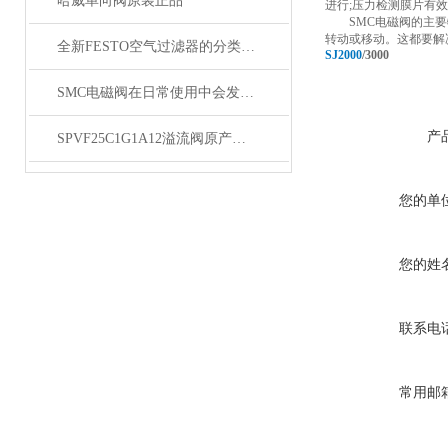
哈威单向阀原装正品
进行;压力检测膜片有
SMC电磁阀的主要特
转动或移动。这都要解
全新FESTO空气过滤器的分类与维护方法
SJ2000
/3000
SMC电磁阀在日常使用中会发生哪些故障？
产
SPVF25C1G1A12溢流阀原产地直供
您的单
您的姓
联系电
常用邮