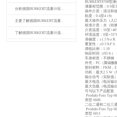
BURKERT870
满量程范围：0.9至3
分析德国BURKERT流量计应用领域与安装步骤
操作介质：清洁和
粘度：0.4至4 cSt
最大操作压力（入口处
主要了解德国BURKERT流量计应用范围,原装burkert流量计
校准介质：水（转
介质温度：10至+40
了解德国BURKERT流量计选型参数与应用范围
环境温度：0至+55°
准确度：±1.5％o.R. ±
重复性：±0.5％F.S.
调低比例：1:10
响应时间（t95％）：<
车身材质：不锈钢
外壳：PC（聚碳酸
密封材料：FKM，E
功耗：最大2.5 W
输出信号（实际值）：0-5
最大电流（电压输出
最大负载（电流输出
可与以下产品配套
Produkt-Foto Typ 6
类型 6606
二位二通和二位三
Produkt-Foto Typ 6
类型 6011