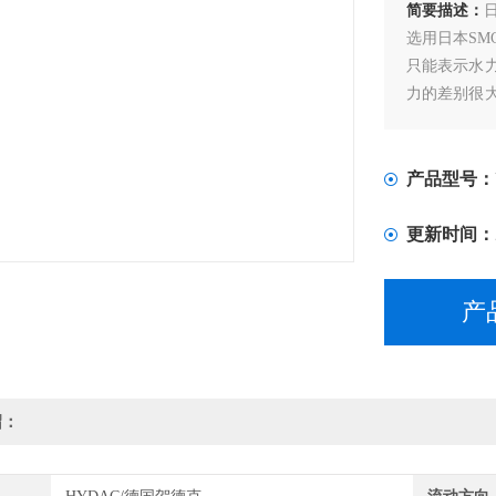
简要描述：
日
选用日本S
只能表示水
力的差别很
压差是指水
选择水力控
率，不泄漏
产品型号：
更新时间：
产
绍：