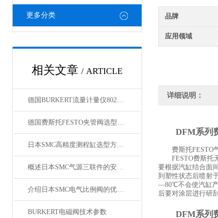
更多分类
品牌
应用领域
相关文章
/ ARTICLE
详细说明：
德国BURKERT流量计量仪8020/8030/8031
德国费斯托FESTO夹管阀选型标准VEMD系列
DFM系列
日本SMC高精度测程缸选型方法以及使用注意事项
费斯托FESTO气
FESTO费斯托
概述日本SMC气源三联件的安装方法以及特点
要根据汽缸结合面
到塑性状态后喷射
—80℃不会使汽
介绍日本SMC电气比例阀的优点与工作原理
后要对涂层进行研
BURKERT电磁阀技术参数
DFM系列