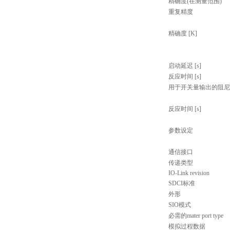
精确度(在测量范围)
重复精度
精确度 [K]
启动延迟 [s]
反应时间 [s]
用于开关量输出的阻尼dA
反应时间 [s]
参数设定
通信接口
传递类型
IO-Link revision
SDCI标准
外形
SIO模式
必需的mater port type
模拟过程数据