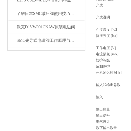
Z2FS 6 A2-4X/2QV节流阀特点
介质
了解日本SMC减压阀使用技巧与安装要求
介质说明
派克D1VW001CNAW原装电磁阀
介质温度 [°C]
抗压强度 [bar]
SMC先导式电磁阀工作原理与保养方法概述
工作电压 [V]
电流损耗 [mA]
防护等级
反相保护
开机延迟时间 [s]
输入和输出总数
输入
输出数量
输出信号
电气设计
数字输出数量