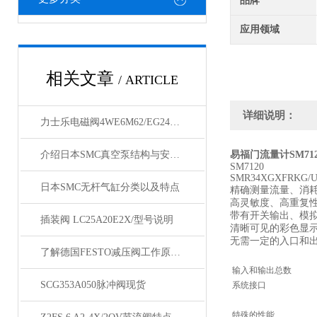
品牌
应用领域
相关文章
/ ARTICLE
详细说明：
力士乐电磁阀4WE6M62/EG24N9K4现货型号
介绍日本SMC真空泵结构与安装方法
易福门流量计SM712
SM7120
SMR34XGXFRKG/U
日本SMC无杆气缸分类以及特点
精确测量流量、消
高灵敏度、高重复
带有开关输出、模
插装阀 LC25A20E2X/型号说明
清晰可见的彩色显示
无需一定的入口和
了解德国FESTO减压阀工作原理与安装维护
输入和输出总数
SCG353A050脉冲阀现货
系统接口
特殊的性能