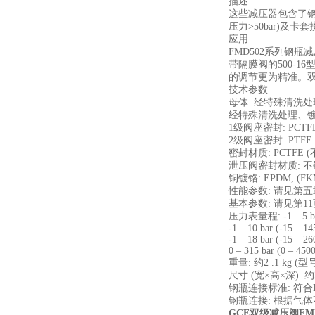
描述
这些减压器包含了钢
压力>50bar)
应用
FMD502系列钢
带隔膜阀的500-1
的调节更为精准。
技术参数
母体: 经特殊清洗处理、
经特殊清洗处理、镀镍和
1级阀座密封: PCTF
2级阀座密封: PTFE
密封材质: PCTFE (
泄压阀密封材质: 不锈钢:
铜镀铬: EPDM, (FK
性能参数: 请见第五
基本参数: 请见第11
压力表量程: -1 – 5 bar 
-1 – 10 bar (-15 – 14
-1 – 18 bar (-15 – 26
0 – 315 bar (0 – 4500
重量: 约2 .1 kg (型号 -
尺寸 (宽×高×深): 约2
钢瓶连接标准: 符合DI
钢瓶连接: 根据气体
GCE双级减压阀FMD 