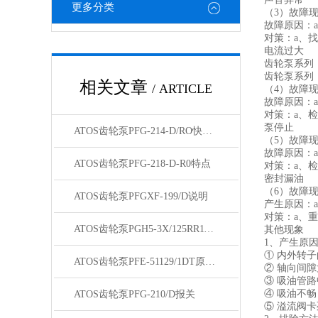
更多分类
（3）故障
故障原因：a
对策：a、找
电流过大
齿轮泵系列
齿轮泵系列
相关文章
/ ARTICLE
（4）故障
故障原因：a
对策：a、
泵停止
ATOS齿轮泵PFG-214-D/RO快速发货
（5）故障
故障原因：
ATOS齿轮泵PFG-218-D-R0特点
对策：a、
密封漏油
（6）故障
ATOS齿轮泵PFGXF-199/D说明
产生原因：
对策：a、
ATOS齿轮泵PGH5-3X/125RR11VU2型号
其他现象
1、产生原
① 内外转
ATOS齿轮泵PFE-51129/1DT原装现货
② 轴向间
③ 吸油管
④ 吸油不
ATOS齿轮泵PFG-210/D报关
⑤ 溢流阀