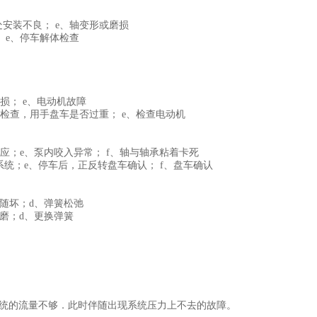
处安装不良； e、轴变形或磨损
 e、停车解体检查
损； e、电动机故障
后检查，用手盘车是否过重； e、检查电动机
应；e、泵内咬入异常； f、轴与轴承粘着卡死
统；e、停车后，正反转盘车确认； f、盘车确认
随坏；d、弹簧松弛
磨；d、更换弹簧
系统的流量不够．此时伴随出现系统压力上不去的故障。