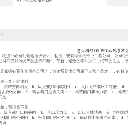
ATOS/意大利阿托斯
明：
意大利ATOS PFG齿轮泵常
、物流中心自动化输送线设计、制造、安装调试的专业工程公司。公司位
公司不仅对传统产品进行不断*、革新，精致的零件加工，细节的关注，
OS是家拥有百年资质的公司了，齿轮泵是改公司旗下主营产品之一，有着
现象：泵不能排料
a、旋转方向相反；b、吸入或排出阀关闭； c、入口无料或压力过低； d
、确认旋转方向； b、确认阀门是否关闭； c、检查阀门和压力表； d、
不足
现象：泵流量不足
、吸入或排出阀关闭； b、入口压力低； c、出口管线堵塞； d、填料箱
确认阀门是否关闭；b、检查阀门是否打开；c、确认排出量是否正常； d
转速