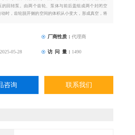
压的回转泵。由两个齿轮、泵体与前后盖组成两个封闭空
转动时，齿轮脱开侧的空间的体积从小变大，形成真空，将
齿轮啮合侧的空间的体积从大变小，而将液体挤入管路中
与排出腔是靠两个齿轮的啮合线来隔开的。齿轮泵的排出口
决于泵出口处阻力的大小。
厂商性质：
代理商
2025-05-28
访 问 量：
1490
品咨询
联系我们