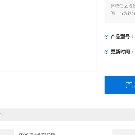
体或使之增
间，当齿轮
液体吸入，
去。吸入腔
的压力*取
产品型号：
更新时间：
产
绍：