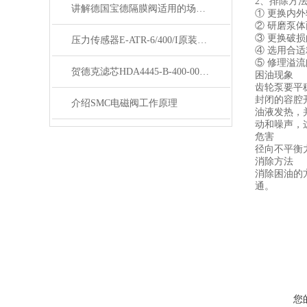
2、排除方
讲解德国宝德隔膜阀适用的场合与特点
① 更换内外
② 研磨泵体
③ 更换破
压力传感器E-ATR-6/400/I原装现货
④ 选用合
⑤ 修理溢
贺德克滤芯HDA4445-B-400-000大量现货
困油现象
齿轮泵要平
封闭的容腔
介绍SMC电磁阀工作原理
油液发热，
动和噪声，
危害
径向不平衡
消除方法
消除困油的
通。
您