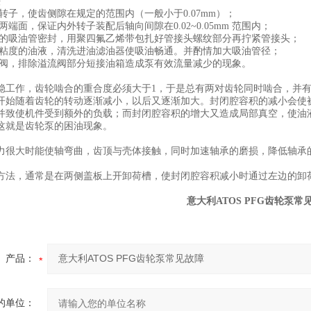
法
转子，使齿侧隙在规定的范围内（一般小于0.07mm）；
两端面，保证内外转子装配后轴向间隙在0.02~0.05mm 范围内；
损的吸油管密封，用聚四氟乙烯带包扎好管接头螺纹部分再拧紧管接头；
适粘度的油液，清洗进油滤油器使吸油畅通。并酌情加大吸油管径；
流阀，排除溢流阀部分短接油箱造成泵有效流量减少的现象。
稳工作，齿轮啮合的重合度必须大于1，于是总有两对齿轮同时啮合，并
开始随着齿轮的转动逐渐减小，以后又逐渐加大。封闭腔容积的减小会使
并致使机件受到额外的负载；而封闭腔容积的增大又造成局部真空，使油
这就是齿轮泵的困油现象。
力很大时能使轴弯曲，齿顶与壳体接触，同时加速轴承的磨损，降低轴承
方法，通常是在两侧盖板上开卸荷槽，使封闭腔容积减小时通过左边的卸
意大利ATOS PFG齿轮泵常
产品：
的单位：