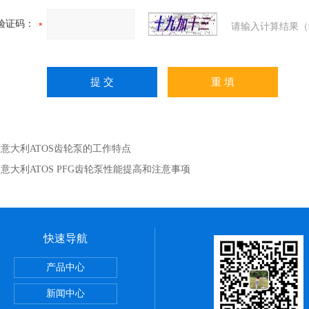
验证码：
请输入计算结果（
：
意大利ATOS齿轮泵的工作特点
：
意大利ATOS PFG齿轮泵性能提高和注意事项
快速导航
正弦无杆缸REA系列,SMC深圳经销商
产品中心
VBA-X3145系列,SMC电磁阀优点
新闻中心