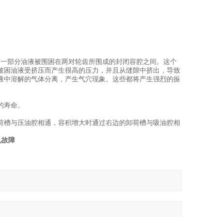
有一部分油液被围困在两对轮齿所围成的封闭容腔之间。这个
被困油液受挤压而产生很高的压力，并且从缝隙中挤出，导致
液中溶解的气体分离，产生气穴现象。这些都将产生强烈的振
的寿命。
荷槽与压油腔相通，容积增大时通过右边的卸荷槽与吸油腔相
见故障