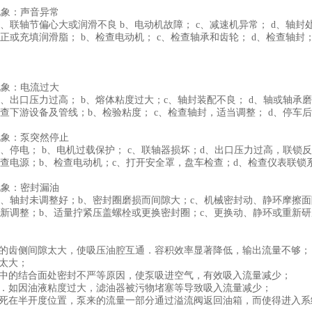
现象：声音异常
、联轴节偏心大或润滑不良 b、电动机故障； c、减速机异常； d、轴封
正或充填润滑脂； b、检查电动机； c、检查轴承和齿轮； d、检查轴封；
现象：电流过大
、出口压力过高； b、熔体粘度过大；c、轴封装配不良； d、轴或轴承磨
检查下游设备及管线；b、检验粘度； c、检查轴封，适当调整； d、停车
现象：泵突然停止
a、停电； b、电机过载保护； c、联轴器损坏；d、出口压力过高，联锁反
检查电源；b、检查电动机；c、打开安全罩，盘车检查；d、检查仪表联锁系
现象：密封漏油
a、轴封未调整好；b、密封圈磨损而间隙大；c、机械密封动、静环摩擦面
重新调整；b、适量拧紧压盖螺栓或更换密封圈；c、更换动、静环或重新研
因
子的齿侧间隙太大，使吸压油腔互通．容积效率显著降低，输出流量不够；
隙太大；
路中的结合面处密封不严等原因，使泵吸进空气，有效吸入流量减少；
畅．如因油液粘度过大，滤油器被污物堵塞等导致吸入流量减少；
卡死在半开度位置，泵来的流量一部分通过溢流阀返回油箱，而使得进入