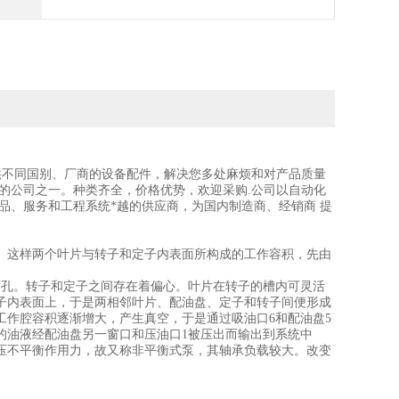
提供不同国别、厂商的设备配件，解决您多处麻烦和对产品质量
多的公司之一。种类齐全，价格优势，欢迎采购.公司以自动化
品、服务和工程系统*越的供应商，为国内制造商、经销商 提
这样两个叶片与转子和定子内表面所构成的工作容积，先由
孔。转子和定子之间存在着偏心。叶片在转子的槽内可灵活
子内表面上，于是两相邻叶片、配油盘、定子和转子间便形成
作腔容积逐渐增大，产生真空，于是通过吸油口6和配油盘5
的油液经配油盘另一窗口和压油口1被压出而输出到系统中
压不平衡作用力，故又称非平衡式泵，其轴承负载较大。改变