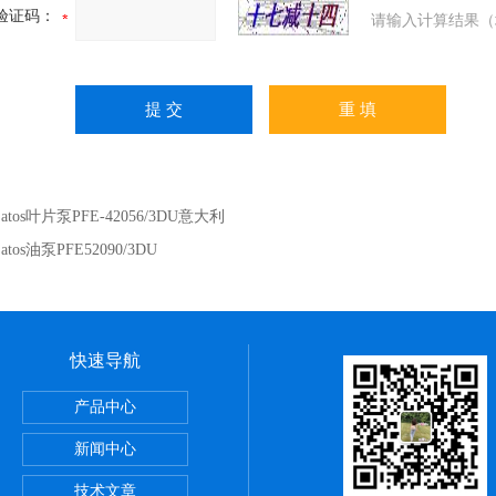
验证码：
请输入计算结果（
：
atos叶片泵PFE-42056/3DU意大利
：
atos油泵PFE52090/3DU
快速导航
正弦无杆缸REA系列,SMC深圳经销商
产品中心
VBA-X3145系列,SMC电磁阀优点
新闻中心
罐VBAT系列,SMC气动服务网
技术文章