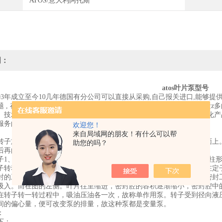
ATOS/意大利阿托斯
明：
atos叶片泵型号
003年成立至今10几年德国有分公司可以直接从采购,自己报关进口,能够
题 , 在价格上我们有很大的优势，公司备有大量的现货，是国内库存量z
、技术支持、工程设计、系统集成为主要经营范围。将 作为全面自动化产
服务的公司。
欢迎您！
来自局域网的朋友！有什么可以帮
旋转时，叶片在离心力和压力油的作用下，尖部紧贴在定子内表面上。
助您的吗？
后再由大到小排油，叶片旋转一周时，完成一次吸油与排油。
、定子2、叶片3、配油盘和端盖等部件所组成。定子的内表面是圆柱形
子转动时的离心力以及通入叶片根部压力油的作用下，叶片顶部贴紧在定
封的工作腔。当转子按逆时针方向旋转时，图右侧的叶片向外伸出，密封工
吸入。而在图的左侧。叶片往里缩进，密封腔的容积逐渐缩小，密封腔中
在转子转一转过程中，吸油压油各一次，故称单作用泵。转子受到径向液
间的偏心量，便可改变泵的排量，故这种泵都是变量泵。
：
下：