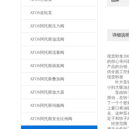
品牌
ATOS齿轮泵
ATOS阿托斯压力阀
详细说
ATOS阿托斯溢流阀
ATOS阿托斯流量阀
现货秒发2
的担心等问
ATOS阿托斯插装阀
产品的分销
供全面工控
现货秒发
ATOS阿托斯叠加阀
叶片泵转子
小到大吸油
ATOS阿托斯放大器
泵由转子1
滑动，在转
了一个个密
ATOS阿托斯伺服阀
上窗口将油
去。这种泵
定子和转子
ATOS阿托斯安全比例阀
经营范围
液压元件如