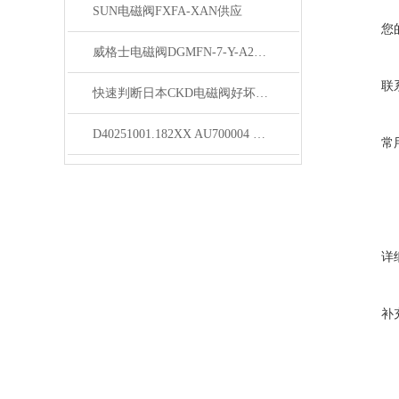
SUN电磁阀FXFA-XAN供应
您
威格士电磁阀DGMFN-7-Y-A2H-B2H-20 产地货源
联
快速判断日本CKD电磁阀好坏方法
D40251001.182XX AU700004 电磁阀天津特惠
常
详
补