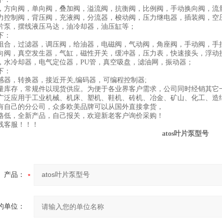
，方向阀，单向阀，叠加阀，溢流阀，抗衡阀，比例阀，手动换向阀，流
力控制阀，背压阀，充液阀，分流器，梭动阀，压力继电器，插装阀，空
片泵，摆线液压马达，油冷却器，油压缸等；
下：
组合，过滤器，调压阀，给油器，电磁阀，气动阀，角座阀，手动阀，手
向阀，真空发生器，气缸，磁性开关，缓冲器，压力表，快速接头，浮动
，水冷却器，电气定位器，PU管，真空吸盘，滤油网，振动器；
下：
感器，转换器，接近开关,编码器，可编程控制器;
量库存，常规件以现货供应。为便于各业界客户需求，公司同时经销其它
广泛应用于工业机械、机床、塑机、鞋机、砖机、冶金、矿山、化工、造
有自己的分公司，众多欧美品牌可以从国外直接拿货，
格低，全新产品，自己报关，欢迎新老客户询价采购！
线客服！！！
atos叶片泵型号
产品：
的单位：