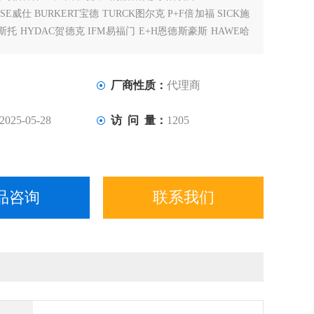
E威仕 BURKERT宝德 TURCK图尔克 P+F倍加福 SICK施
费斯托 HYDAC贺德克 IFM易福门 E+H恩德斯豪斯 HAWE哈
SC安沃驰
厂商性质：
代理商
2025-05-28
访 问 量：
1205
品咨询
联系我们