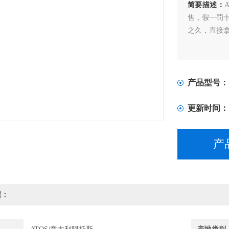
简要描述：
售，假一罚十。a
之久，直接
产品型号：
更新时间：
产
绍：