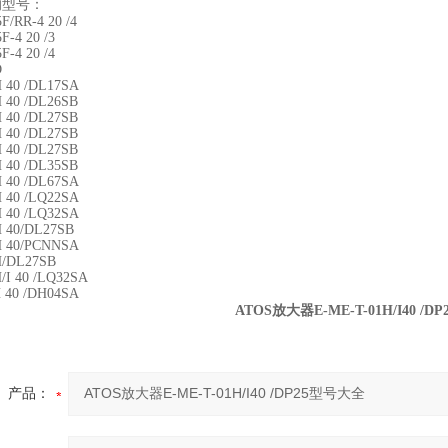
器的型号：
F/RR-4 20 /4
5F-4 20 /3
5F-4 20 /4
ID
H 40 /DL17SA
H 40 /DL26SB
H 40 /DL27SB
H 40 /DL27SB
H 40 /DL27SB
H 40 /DL35SB
H 40 /DL67SA
H 40 /LQ22SA
 40 /LQ32SA
 40/DL27SB
H 40/PCNNSA
H/DL27SB
/I 40 /LQ32SA
 40 /DH04SA
ATOS放大器E-ME-T-01H/I40 /
产品：