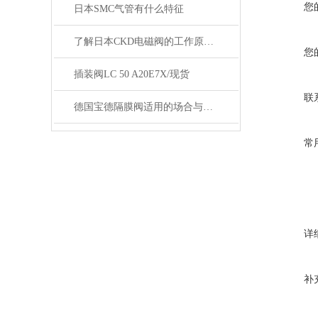
您
日本SMC气管有什么特征
了解日本CKD电磁阀的工作原理与特点
您
插装阀LC 50 A20E7X/现货
联
德国宝德隔膜阀适用的场合与安装技巧
常
详
补