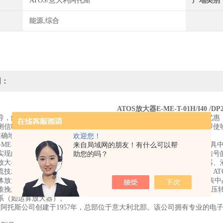
ATOS/意大利阿托斯
产地类别
能源,综合
明：
ATOS放大器E-ME-T-01H/I40 /
导，解决你的操作问题，我们报价快，货期短，质量有保证，价格有优惠
测信噪比很低的微弱信号。即使有用的信号被淹没在噪声信号里面，即使
准确地测量出这个信号的幅值。
欢迎您！
器E-ME-T-01H/I40 /DP25增加信号幅度或功率的装置，它是自动化
来自局域网的朋友！有什么可以帮
实现的，放大所需功耗由能源提供。对于线性放大器，输出就是输入信号
助您的吗？
放大器按所处理信号物理量分为机械放大器、机电放大器、电子放大器、液
流技术（见射流元件）的推广，液动或气动放大器的应用也逐渐增多。AT
体放大器和磁放大器，其中又以晶体管放大器应用zui广。在自动化仪表
推挽放大。此外，还常用于阻抗匹配、隔离、电流-电压转换、电荷-电压
系（如运算放大器）。
OS阿托斯公司创建于1957年，总部位于意大利北部。该公司拥有专业的