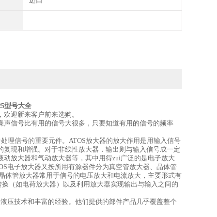
进口
DP25型号大全
，欢迎新来客户前来选购。
噪声信号比有用的信号大很多，只要知道有用的信号的频率
技术工具中处理信号的重要元件。ATOS放大器的放大作用是用输入信号
的复现和增强。对于非线性放大器，输出则与输入信号成一定
动放大器和气动放大器等，其中用得zui广泛的是电子放大
OS电子放大器又按所用有源器件分为真空管放大器、晶体管
中晶体管放大器常用于信号的电压放大和电流放大，主要形式有
转换（如电荷放大器）以及利用放大器实现输出与输入之间的
电子液压技术和丰富的经验。他们提供的部件产品几乎覆盖整个