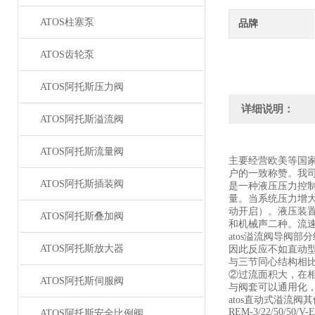
ATOS柱塞泵
品牌
ATOS齿轮泵
ATOS阿托斯压力阀
详细说明：
ATOS阿托斯溢流阀
ATOS阿托斯流量阀
主要经营欧美等国
户的一致称赞。我
ATOS阿托斯插装阀
是一种液压压力控
量。当系统压力增
动开启）。液压装
ATOS阿托斯叠加阀
和机械声二种。流
atos溢流阀导阀
ATOS阿托斯放大器
因此反应不如直动
与三节同心结构相
②过流面积大，在
ATOS阿托斯伺服阀
与阀套可以通用化
atos直动式溢流阀
REM-3/22/50/50/V
ATOS阿托斯安全比例阀