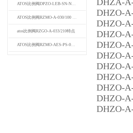
DHZA-A-
ATOS比例阀DPZO-LEB-SN-NP-271-L5/I现货
DHZO-A-
ATOS比例阀RZMO-A-030/100 20天津总经销
DHZO-A-
atos比例阀RZGO-A-033/210特点
DHZO-A-
DHZO-A-
ATOS比例阀RZMO-AES-PS-030/315参数
DHZO-A-
DHZO-A-
DHZO-A-
DHZO-A-
DHZO-A-
DHZO-A-