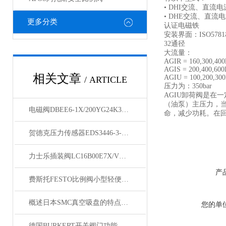
• DHI交流、直流电
• DHE交流、直流电
更多分类
认证电磁铁
安装界面：ISO578
32通径
大流量：
AGIR = 160,300,400
AGIS = 200,400,600
相关文章
AGIU = 100,200,300
/ ARTICLE
压力为：350bar
AGIU卸荷阀是在
（油泵）主压力，
电磁阀DBEE6-1X/200YG24K31M 现货供应
命，减少功耗。在
贺德克压力传感器EDS3446-3-0400-000大量库存
力士乐插装阀LC16B00E7X/V库存充足
产
费斯托FESTO比例阀小型轻便比较容易拆装及维修
概述日本SMC真空吸盘的特点与使用注意事项
您的单
德国BURKERT开关阀门功能介绍