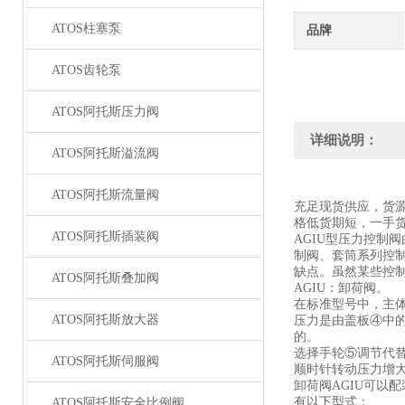
ATOS柱塞泵
品牌
ATOS齿轮泵
ATOS阿托斯压力阀
详细说明：
ATOS阿托斯溢流阀
ATOS阿托斯流量阀
充足现货供应，货
格低货期短，一手
ATOS阿托斯插装阀
AGIU型压力控
制阀、套筒系列控
缺点。虽然某些控
ATOS阿托斯叠加阀
AGIU：卸荷阀。
在标准型号中，主
ATOS阿托斯放大器
压力是由盖板④中
的。
选择手轮⑤调节代
ATOS阿托斯伺服阀
顺时针转动压力增
卸荷阀AGIU可以
有以下型式：
ATOS阿托斯安全比例阀