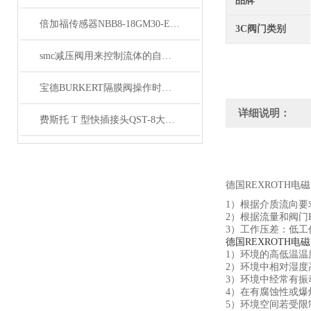
品牌
倍加福传感器NBB8-18GM30-E2-V1原理
3C阀门类别
smc减压阀用来控制流体的自动化基础元件
宝德BURKERT隔膜阀操作时的启闭方向应该一律顺时针关闭
详细说明：
费斯托 T 型快插接头QST-8大量备货
德国REXROTH电
1）根据介质流向
2）根据流量和阀门
3）工作压差：低工
德国REXROTH电
1）环境的高低温温
2）环境中相对湿
3）环境中经常有
4）在有腐蚀性或
5）环境空间若受