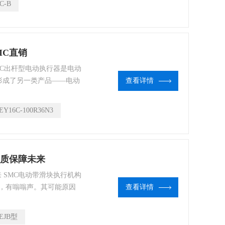
C-B
使用一样）。
MC直销
SMC出杆型电动执行器是电动
形成了另一类产品——电动
查看详情
调节蝶阀，电动调节球阀等
机构，不含阀体。
EY16C-100R36N3
品质保障未来
来 SMC电动带滑块执行机构
，有嗡嗡声。其可能原因
查看详情
短路；电源电压不够。SMC
的正反转来实现阀门的开
EJB型