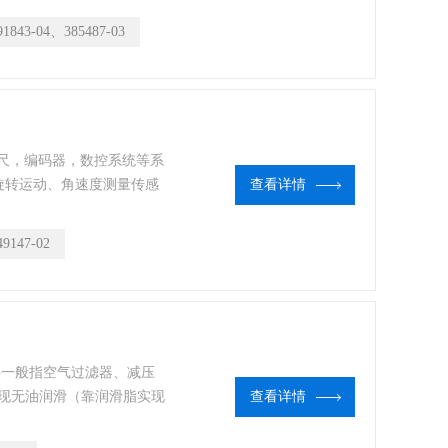
91843-04、385487-03
光栅尺，编码器，数控系统等系
旋转运动、角速度测量传感
查看详情
用于测量直线运动。应用领域
49147-02
联件一般指空气过滤器、减压
现无油润滑（靠润滑脂实现
查看详情
器和减压阀组合在一起可以
阀集装在一起，便成为过滤