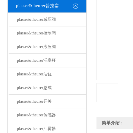
plasser&theurer普拉塞
plasser&theurer减压阀
plasser&theurer控制阀
plasser&theurer液压阀
plasser&theurer活塞杆
plasser&theurer油缸
plasser&theurer总成
plasser&theurer开关
plasser&theurer传感器
简单介绍：
plasser&theurer油雾器