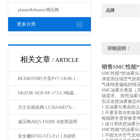
plasser&theurer增压阀
品牌
更多分类
详细说明：
相关文章
/ ARTICLE
销售SMC性能
SMC性能*的油
REXROTH叶片泵PV7-1X/06-14RA01MA3-07天津经销
净室用压缩空气的
气体纯度偏低的情
SMC油雾分离器（
DKZOR-AEB-NP-173-L3电磁阀参数
场需求。 按照油雾
负压迫使油雾被定
1.在油雾分离器的
力士乐插装阀 LC50A40D7X/货期短
2.不要安装在乾燥
每隔两年需替换零件
减压阀AR25-F02BE-R使用说明
1.设计系统把油雾
SMC性能*的油雾
1.不能允许空气
安全栅KFD2-ST2-Ex1.LB说明