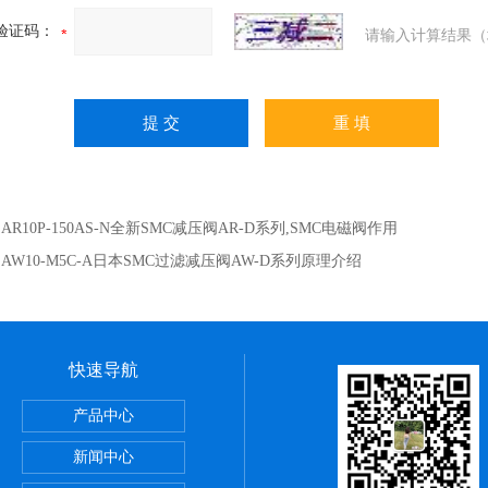
验证码：
请输入计算结果（
：
AR10P-150AS-N全新SMC减压阀AR-D系列,SMC电磁阀作用
：
AW10-M5C-A日本SMC过滤减压阀AW-D系列原理介绍
快速导航
正弦无杆缸REA系列,SMC深圳经销商
产品中心
VBA-X3145系列,SMC电磁阀优点
新闻中心