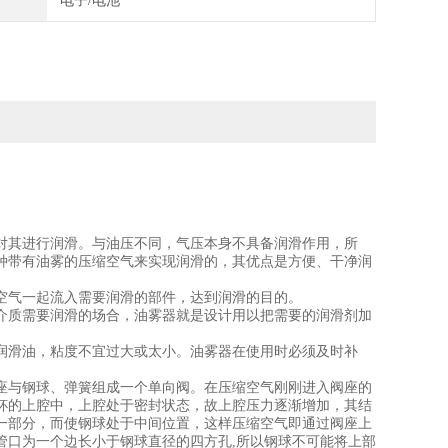
电子/电池
对其进行润滑。与油压不同，气压本身不具备润滑作用，所
种带有油雾的压缩空气来实现润滑的，其优点是方便、干净润
空气一起流入需要润滑的部件，达到润滑的目的。
介质需要润滑的场合，油雾器就是设计用以把需要的润滑剂加
润滑油，粘度不宜过大或太小。油雾器在使用时必须及时补
座与钢球、弹簧组成一个单向阀。在压缩空气刚刚进入阀座的
杯的上腔中，上腔处于密封状态，故上腔压力逐渐增加，其结
一部分，而使钢球处于中间位置，这样压缩空气即通过阀座上
管口为一个边长小于钢球直径的四方孔,所以钢球不可能将上部