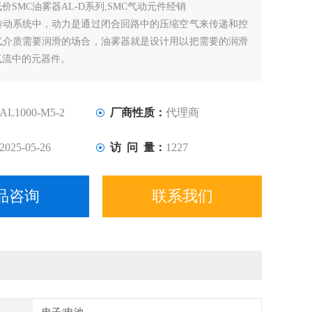
低价SMC油雾器AL-D系列,SMC气动元件经销
传动系统中，动力是通过闭合回路中的压缩空气来传递和控
气介质需要润滑的场合，油雾器就是设计用以把需要的润滑
气流中的元器件。
用时，应选用对合成橡胶密封材料的变形、硬化、软化等影
洁润滑油，粘度不宜过大或太小。油雾器在使用时必须及时
油面位于油雾器所规定的上下限之间。
AL1000-M5-2
厂商性质：
代理商
2025-05-26
访 问 量：
1227
品咨询
联系我们