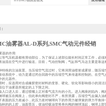
HYDAC/德国贺德克
应用领域
明：
MC油雾器AL-D系列,SMC气动元件经销
雾器的作用:
缸等气压机器都有滑动部位，为了保证上述部位能长时间正常工作，必须
将油混在空气中进行输送。目前，气动控制阀，气缸和气马达主要是靠这
种特殊的注油装置。当压缩空气流过时，它将润滑油喷射成雾状，随压缩
传动系统中，动力是通过闭合回路中的压缩空气来传递和控制的。在空气
中的元器件。
用时，应选用对合成橡胶密封材料的变形、硬化、软化等影响很小的清洁
面位于油雾器所规定的上下限之间。
输入口进入后，通过喷嘴上正对着气流方向的小孔。进入阀座的陷内，阀
钢球被压在阀座上，但此单向阀密封不严，有所泄露，压缩空气会漏入油
下表面的压力差减小，此压力差对钢球向下的作用力被弹簧的弹力平衡掉
油杯的的上腔，油面受压，使油经吸油管将单向阀的钢球顶起，钢球上部