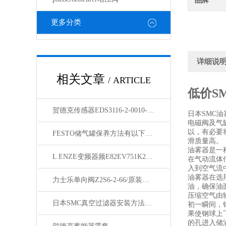
品牌
更多分类
详细说
相关文章
/ ARTICLE
低价S
贺德克传感器EDS3116-2-0010-000原装新品
日本SMC油
电磁阀及气
以，有必要
FESTO储气罐保养方法有以下两种
滑质量高。
油雾器是一
L ENZE变频器频E82EV751K2C200供应
在气动流体
入到空气流
油雾器在选
力士乐单向阀Z2S6-2-66/原装现货
油，确保油
压缩空气由
日本SMC真空过滤器安装方法与过滤速度
初一瞬间，
果使钢球上
的孔进入储