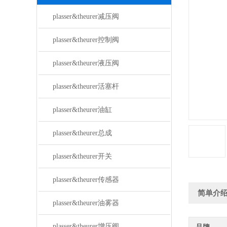
plasser&theurer减压阀
plasser&theurer控制阀
plasser&theurer液压阀
plasser&theurer活塞杆
plasser&theurer油缸
plasser&theurer总成
plasser&theurer开关
plasser&theurer传感器
简单介
plasser&theurer油雾器
plasser&theurer增压阀