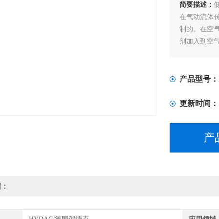
简要描述：
在气动流体
制的。在空
剂加入到空
油雾器在选
响很小的清
补油，确保
产品型号：
更新时间：
产
绍：