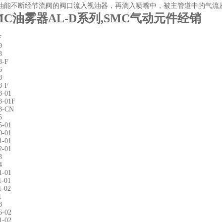
油能不断经节流阀的阀口流入视油器，再滴入喷嘴中，被主管道中的气流
MC油雾器AL-D系列,SMC气动元件经销
F
9
3
3-F
6
8
8-F
3-01
3-01F
3-CN
5
5-01
0-01
1-01
2-01
3
4
1-01
1-01
1-02
1
3
6-02
1-02