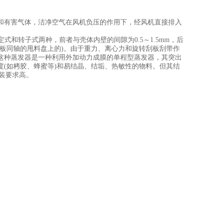
和有害气体，洁净空气在风机负压的作用下，经风机直接排入
和转子式两种，前者与壳体内壁的间隙为0.5～1.5mm，后
板同轴的甩料盘上的)。由于重力、离心力和旋转刮板刮带作
这种蒸发器是一种利用外加动力成膜的单程型蒸发器，其突出
(如栲胶、蜂蜜等)和易结晶、结垢、热敏性的物料。但其结
安装要求高。