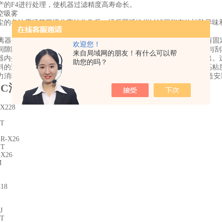
产的F4进行处理，使机器过滤精度高寿命长。
空吸雾
尘的各油雾经第三级分离被收集后，经后置活性炭过滤器能有效祛除异味
分离器外壳内带有加热蒸汽夹套，其内装有可旋转的叶片即刮板。刮板有固定式
欢迎您！
间隙随转子的转数而变。料液由蒸发器上部沿切线方向加入(亦有加至与刮
来自局域网的朋友！有什么可以帮
器内壁形成下旋的薄膜，并在此过程中被蒸发浓缩，完成液在底部排出。
助您的吗？
料的适应性很强，且停留时间短，一般为数秒或几十秒，故可适应于高粘度
力消耗大，每平方米传热面约需1.5～3kW。此外，其处理量很小且制造
MC油雾分离器AM系列结构方式
-X228
-T
-R-X26
-T
-X26
M
18
J
-T