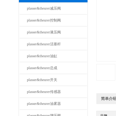
plasser&theurer减压阀
plasser&theurer控制阀
plasser&theurer液压阀
plasser&theurer活塞杆
plasser&theurer油缸
plasser&theurer总成
plasser&theurer开关
plasser&theurer传感器
简单介
plasser&theurer油雾器
plasser&theurer增压阀