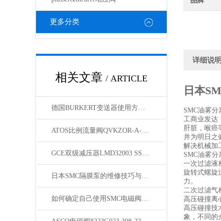
品牌
更多分类
详细说
相关文章
/ ARTICLE
日本S
德国BURKERT变送器使用方法与技术参数
SMC油雾分
工商业发达
肝脏，喉癌
ATOS比例流量阀QVKZOR-A-10/65意大利原装
并为明日之
解决机械加
GCE双级减压器LMD32003 SSF10定制型号
SMC油雾
一次过滤液
旋转式螺旋
日本SMC隔膜泵的维修技巧与特点
力。
二次过滤气
如何确定自己使用SMC电磁阀几位几通
高压碰撞离
高压碰撞技
象，不同的