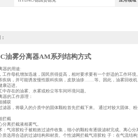
HYDAC/德国贺德克
应用领域
明：
MC油雾分离器AM系列结构方式
离器的用途:
，工作母机增加迅速，国民所得提高，相对要求要有一个舒适的工作环境
等疾病，并可能诱发慢性眼科疾病，皮肤油疹........等。因此，油雾
健康迈进。
工中存在的油雾、水雾或粉尘等车间环境问题。
分离器的工作原理：
相捕获
过滤器，将吸入的介质中的固体颗粒首先拦截下来。 通过对较大固体、粉
相拦截
心分离拦截液相雾气。
术：气溶胶粒子被粗效过滤件收集，细小的颗粒有逐级滤材完成。离心分
介质选用合适的过滤结构和材质。个性滤网拦截气溶胶粒 子：在气流结