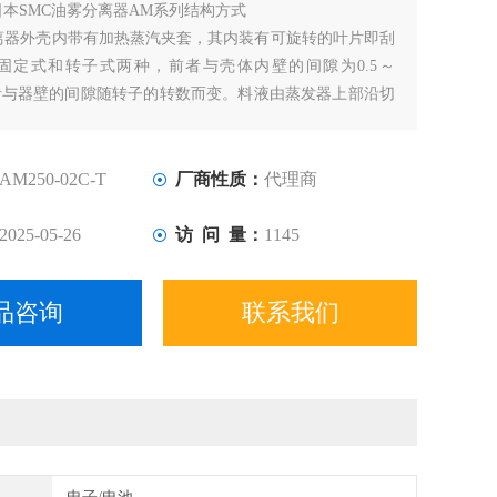
日本SMC油雾分离器AM系列结构方式
分离器外壳内带有加热蒸汽夹套，其内装有可旋转的叶片即刮
固定式和转子式两种，前者与壳体内壁的间隙为0.5～
后者与器壁的间隙随转子的转数而变。料液由蒸发器上部沿切
（亦有加至与刮板同轴的甩料盘上的）。
AM250-02C-T
厂商性质：
代理商
2025-05-26
访 问 量：
1145
品咨询
联系我们