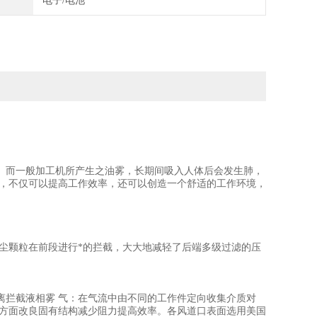
电子/电池
。而一般加工机所产生之油雾，长期间吸入人体后会发生肺，
回收机，不仅可以提高工作效率，还可以创造一个舒适的工作环境，
尘颗粒在前段进行*的拦截，大大地减轻了后端多级过滤的压
离拦截液相雾 气：在气流中由不同的工作件定向收集介质对
构方面改良固有结构减少阻力提高效率。各风道口表面选用美国