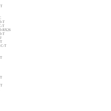
-T
C
D-T
C-T
D-RX26
D-T
J
-T
1C-T
-T
-T
-T