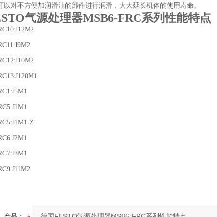
可以对不方便加润滑油的部件进行润滑，大大延长机体的使用寿命。
ESTO气源处理器MSB6-FRC系列性能特点
RC10:J12M2
RC11:J9M2
RC12:J10M2
RC13:J120M1
RC1:J5M1
RC5:J1M1
RC5:J1M1-Z
RC6:J2M1
RC7:J3M1
RC9:J11M2
产品：