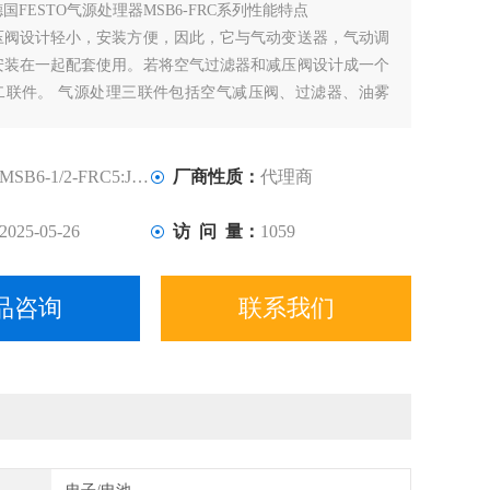
德国FESTO气源处理器MSB6-FRC系列性能特点
压阀设计轻小，安装方便，因此，它与气动变送器，气动调
安装在一起配套使用。若将空气过滤器和减压阀设计成一个
二联件。 气源处理三联件包括空气减压阀、过滤器、油雾
减压阀可对气源进行稳压，使气源处于恒定状态，可减小因
变时对阀门或执行器等硬件的损伤。
MSB6-1/2-FRC5:J1M1
厂商性质：
代理商
2025-05-26
访 问 量：
1059
品咨询
联系我们