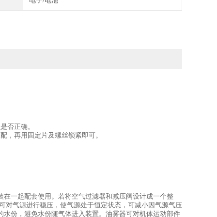
电子/电池
型是否正确。
匹配，再用固定片及螺丝锁紧即可。
。
装在一起配套使用。若将空气过滤器和减压阀设计成一个整
阀可对气源进行稳压，使气源处于恒定状态，可减小因气源气压
的水份，避免水份随气体进入装置。油雾器可对机体运动部件