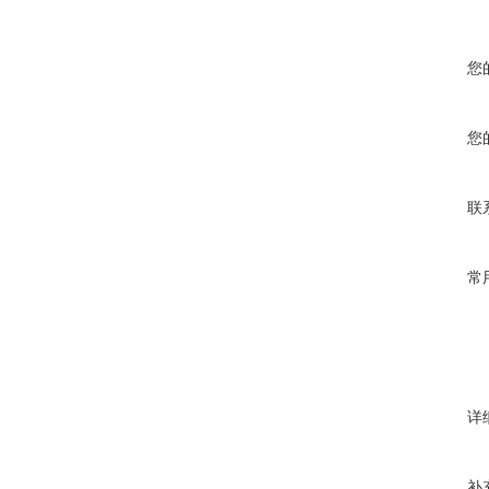
您
您
联
常
详
补