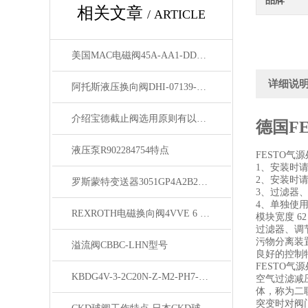
品牌
相关文章
/ ARTICLE
美国MAC电磁阀45A-AA1-DDFJ-1JM 原装供应
详细说
阿托斯液压换向阀DHI-07139-X 24DC 23选型
介绍宝德截止阀选用原则有以下7点
德国F
液压泵R902284754特点
FESTO气
1、安装时
2、安装时
罗斯蒙特变送器3051GP4A2B21AD4M5K8HR7现货
3、过滤器
4、单独使
REXROTH电磁换向阀4VVE 6 E 6X/EG24N9K4经销
模块宽度 62
过滤器、调
污物分离装
溢流阀CBBC-LHN型号
良好的控制
FESTO气
KBDG4V-3-2C20N-Z-M2-PH7-H7-10比例阀优势供应
空气过滤减
体，称为二
突变时对阀