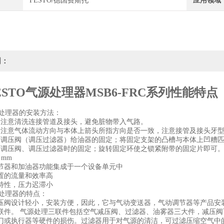
FESTO/德国费斯托
应用领域
明：
ESTO气源处理器MSB6-FRC系列性能特点
源处理器的安装方法：
请注意清洗连接管道及接头，避免脏物带入气路。
请注意气体流动方向与本体上箭头所指方向是否一致，注意接管及接头牙
、调压阀（调压过滤器）给油器的固定；将固定支架的凸槽与本体上凹糟
用调压阀、调压过滤器时的固定；旋转固定环使之锁紧附带的固定片即可
 mm
节器和加油器功能集成于一个设备单元中
置的流量和效率高
特性，压力迟滞小
源处理器的特点：
压阀设计轻小，安装方便，因此，它与气动变送器，气动调节器等产品安
联件。 气源处理三联件包括空气减压阀、过滤器、油雾器三大件，减压
门或执行器等硬件的损伤。过滤器用于对气源的清洁，可过滤压缩空气中