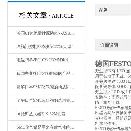
品牌
相关文章
/ ARTICLE
美国UFM流量计原装MN-ASB250LM-32BP流量计原装
详细说明：
易福门控制柜模块AC2256天津发货
电磁阀4WE6L6X/EG24N9K4经销
德国FEST
派生型带有 LED
德国费斯托FESTO电磁阀产品参数
用于在电子工业、
开关频率达 8000 Hz
配备光导体 SOOC
讲解日本SMC储气罐的构成以及检验要求
派生型：LED 或 
安装件：高帽式导
了解日本SMC减压阀的选用标准以及注意事项
防止相互干扰
FESTO光纤传感
制器内与外界被测
阿托斯放大器E-K-32M现货
光电器件、经解调
制器的作用。
SMC储气罐是用来存放气体的装置
FESTO光纤传感器