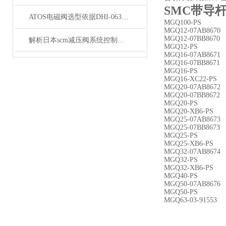
SMC带导
ATOS电磁阀选型依据DHI-0631/2P-X 24DC,
MGQ100-PS
MGQ12-07AB8670
MGQ12-07BB8670
解析日本scm减压阀系统控制简单
MGQ12-PS
MGQ16-07AB8671
MGQ16-07BB8671
MGQ16-PS
MGQ16-XC22-PS
MGQ20-07AB8672
MGQ20-07BB8672
MGQ20-PS
MGQ20-XB6-PS
MGQ25-07AB8673
MGQ25-07BB8673
MGQ25-PS
MGQ25-XB6-PS
MGQ32-07AB8674
MGQ32-PS
MGQ32-XB6-PS
MGQ40-PS
MGQ50-07AB8676
MGQ50-PS
MGQ63-03-91553