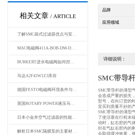
品牌
相关文章
/ ARTICLE
应用领域
了解SMC袋式过滤器优点与安装方法
MAC电磁阀411A-BOB-DM-DDFJ-1JM特征
详细说明：
BURKERT进水电磁阀如何控制开关？
马达A2F45W1Z3库存
SMC带导
德国FESTO电磁阀环境条件与安装方法
SMC带导杆的薄
会造成严重的损失
型号，在向订货的
英国ROTARY POWER液压马达原装正品
宜买到质量不好的
SMC带导杆的薄
日本小金井空气过滤器的性能指标与选择原则
了使活塞在行程末
动时，缸右腔的气体
封在气缸右腔内的
解析日本SMC隔膜泵的主要材质以及优势
会取得缓冲效果，