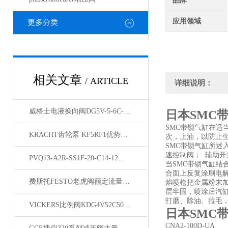
品牌
应用领域
更多分类
相关文章
/ ARTICLE
详细说明：
威格士电液换向阀DG5V-5-6C-M-U-A6-10详细说明
日本SMC
SMC带锁气缸在
KRACHT齿轮泵 KF5RF1优势品牌
次，上油，以防止
SMC带锁气缸所
速控制阀； 辅助
PVQ13-A2R-SS1F-20-C14-12叶片泵型号
当SMC带锁气缸结
合面上反复涂刷电
费斯托FESTO老虎阀额定流量系数大、可调比大
焰喷枪把金属粉末
层牢固，喷涂后汽缸
打磨、除油、拉毛
VICKERS比例阀KDG4V52C50NZMUH730现货经销
日本SMC
CNA2-100D-UA