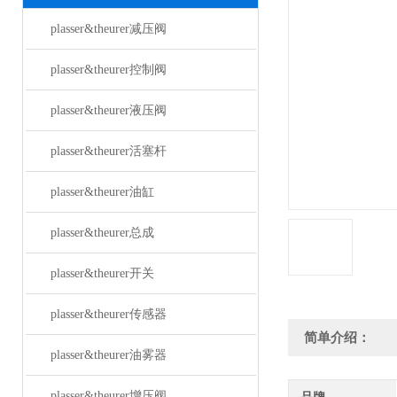
plasser&theurer减压阀
plasser&theurer控制阀
plasser&theurer液压阀
plasser&theurer活塞杆
plasser&theurer油缸
plasser&theurer总成
plasser&theurer开关
plasser&theurer传感器
简单介绍：
plasser&theurer油雾器
plasser&theurer增压阀