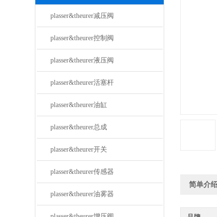
plasser&theurer减压阀
plasser&theurer控制阀
plasser&theurer液压阀
plasser&theurer活塞杆
plasser&theurer油缸
plasser&theurer总成
plasser&theurer开关
plasser&theurer传感器
简单介
plasser&theurer油雾器
plasser&theurer增压阀