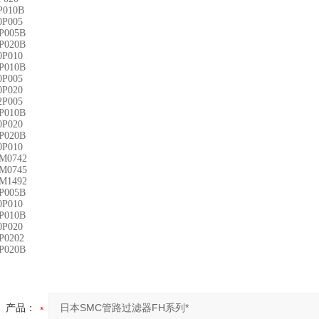
P010B
0P005
P005B
P020B
0P010
P010B
0P005
0P020
2P005
P010B
0P020
P020B
0P010
M0742
M0745
M1492
P005B
0P010
P010B
0P020
P0202
P020B
产品：