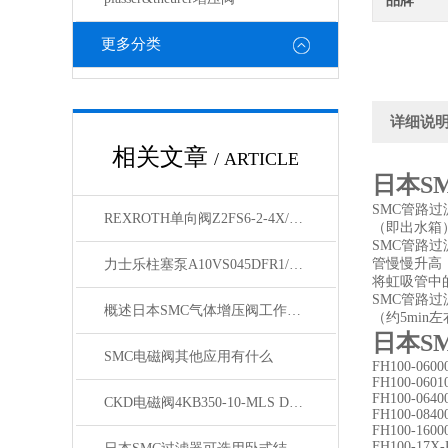
品牌
更多分类
详细说
相关文章
/ ARTICLE
日本S
SMC管路
REXROTH单向阀Z2FS6-2-4X/1QV现货
（即出水箱
SMC管路
管慢慢升高
力士乐柱塞泵A10VS045DFR1/31R-PPA12N00现货
将虹吸管中
SMC管路
概述日本SMC气体增压阀工作原理
（约5mi
日本S
SMC电磁阀其他应用有什么
FH100-0600
FH100-0601
FH100-0640
CKD电磁阀4KB350-10-MLS DC24V常规现货
FH100-0840
FH100-1600
FH100-17X-