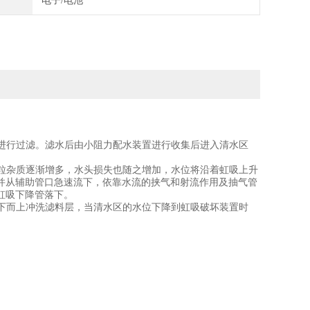
电子/电池
层进行过滤。滤水后由小阻力配水装置进行收集后进入清水区
颗粒杂质逐渐增多，水头损失也随之增加，水位将沿着虹吸上升
并从辅助管口急速流下，依靠水流的挟气和射流作用及抽气管
虹吸下降管落下。
从下而上冲洗滤料层，当清水区的水位下降到虹吸破坏装置时