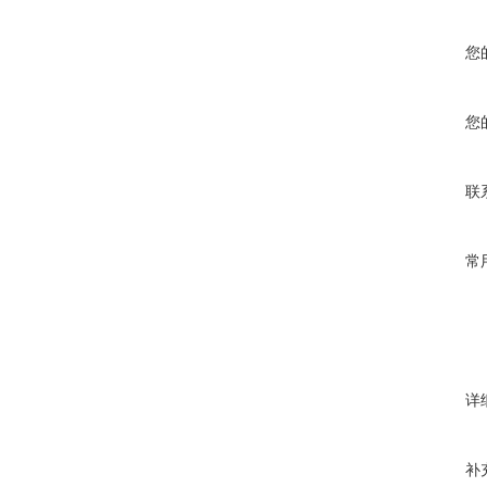
您
您
联
常
详
补