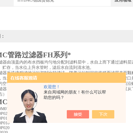
HYDAC/德国贺德克
应用领域
明：
MC管路过滤器FH系列*
过滤器由顶盖内的布水挡板均匀地分配到滤料层中，水自上而下通过滤料
）贮存，当水位上升水管时，滤后水自流到清水池。
过滤器反洗流程滤池运行初时比较清洁，随着运行时间的推移而滤层表面
，当水头损失增加到定程度后，虹吸上升管中的水位上升到虹吸辅助管口
的空气带走，使虹吸管形成真空，虹吸上升管中的水就大量地越过管顶沿
欢迎您！
过滤器即开始了反冲洗过程。清水区的水经过连通管、集水区和配水装置
来自局域网的朋友！有什么可以帮
n左右），虹吸被破坏而冲洗过程结束，过滤又重新开始。
助您的吗？
MC管路过滤器FH系列*
0M074
0P020
0P010
0P010
0P020
P020