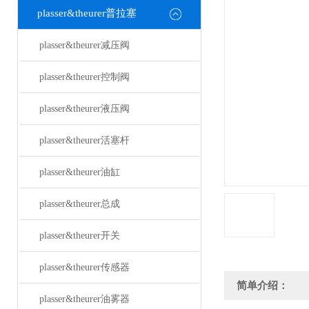
plasser&theurer普拉塞
plasser&theurer减压阀
plasser&theurer控制阀
plasser&theurer液压阀
plasser&theurer活塞杆
plasser&theurer油缸
plasser&theurer总成
plasser&theurer开关
plasser&theurer传感器
简单介绍：
plasser&theurer油雾器