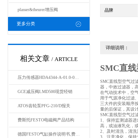
plasser&theurer增压阀
品牌
更多分类
详细说明：
相关文章
/ ARTICLE
SMC直
压力传感器HDA4344-A-01.0-000-F1 库存
SMC直线型空气
器，中效过滤器，
GCE减压阀LMD500现货经销
在气动技术中，空
用于气源净化过滤
三大件的安装顺序
ATOS齿轮泵PFG-210/D报关
量的后保证，其设
SMC直线型空气过
费斯托FESTO电磁阀产品结构
1、保持监测滤器
高，或油液乳化，
2、及时清洗，清
德国FESTO气缸操作说明书,费斯托气缸
3、注意净化，保