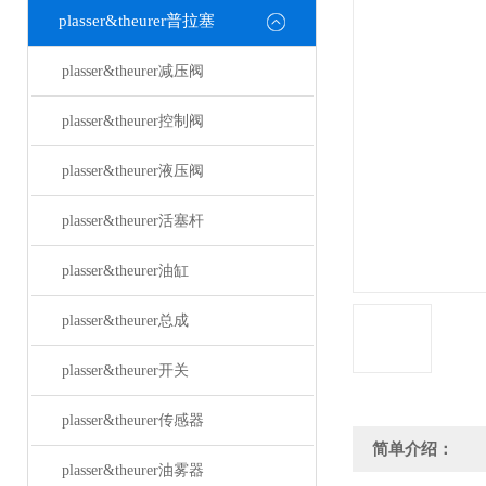
plasser&theurer普拉塞
plasser&theurer减压阀
plasser&theurer控制阀
plasser&theurer液压阀
plasser&theurer活塞杆
plasser&theurer油缸
plasser&theurer总成
plasser&theurer开关
plasser&theurer传感器
简单介绍：
plasser&theurer油雾器