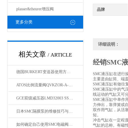
plasser&theurer增压阀
品牌
更多分类
详细说明：
相关文章
/ ARTICLE
经销SMC
德国BURKERT变送器使用方法与技术参数
SMC液压缸在进
主要是由缸筒、端
SMC液压缸有做
ATOS比例流量阀QVKZOR-A-10/65意大利原装
SMC液压缸中的
线运动的气缸又可
GCE双级减压器LMD32003 SSF10定制型号
SMC液压缸中单
力伸出，靠弹簧或
双作用气缸，从活
日本SMC隔膜泵的维修技巧与特点
短。
冲击气缸在一定程
如何确定自己使用SMC电磁阀几位几通
气缸的总称。有磁