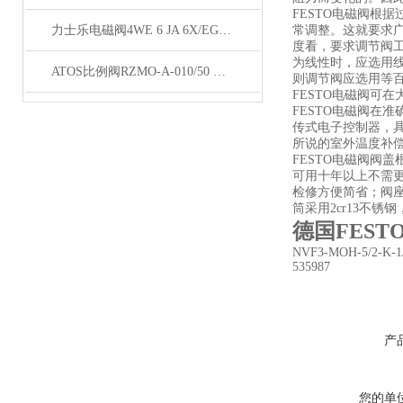
FESTO电磁阀根
力士乐电磁阀4WE 6 JA 6X/EG24N9K4仓库现货
常调整。这就要求
度看，要求调节阀
为线性时，应选用
ATOS比例阀RZMO-A-010/50 现货
则调节阀应选用等
FESTO电磁阀可
FESTO电磁阀在
传式电子控制器，
所说的室外温度补
FESTO电磁阀阀
可用十年以上不需更
检修方便简省；阀座
筒采用2cr13不
德国FEST
NVF3-MOH-5/2-K-1
535987
产
您的单