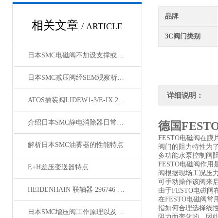
品牌
相关文章
/ ARTICLE
3C阀门类别
日本SMC电磁阀不加设支撑或者支撑加设不当都可能造成调节阀阀杆与阀座
日本SMC减压阀经SEM观察析出相为一种共晶组织、是以铬为主的碳化物
详细说明：
ATOS插装阀LIDEW1-3/E-IX 24DC参数
介绍日本SMC静电消除器日常维护与使用场合
德国FEST
FESTO电磁阀在
解析日本SMC油雾器的性能特点
阀门的阻力特性为了
多功能水泵控制阀阻
FESTO电磁阀作
E+H差压变送器特点
阀根据现场工况压
可手动操作该阀来
HEIDENHAIN 联轴器 296746-02 简介
由于FESTO电磁
在FESTO电磁阀
指如何合理选择线
日本SMC增压阀工作原理以及使用注意事项
阻力而变化的。因