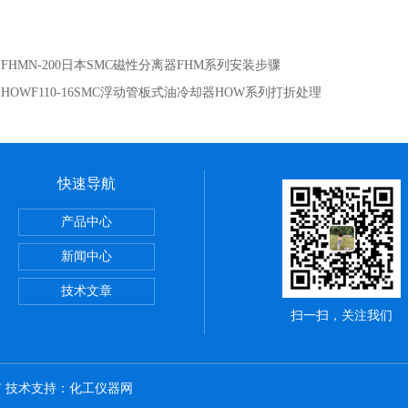
：
FHMN-200日本SMC磁性分离器FHM系列安装步骤
：
HOWF110-16SMC浮动管板式油冷却器HOW系列打折处理
快速导航
正弦无杆缸REA系列,SMC深圳经销商
产品中心
VBA-X3145系列,SMC电磁阀优点
新闻中心
罐VBAT系列,SMC气动服务网
技术文章
扫一扫，关注我们
所有 技术支持：
化工仪器网