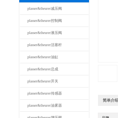
plasser&theurer减压阀
plasser&theurer控制阀
plasser&theurer液压阀
plasser&theurer活塞杆
plasser&theurer油缸
plasser&theurer总成
plasser&theurer开关
plasser&theurer传感器
简单介
plasser&theurer油雾器
plasser&theurer增压阀