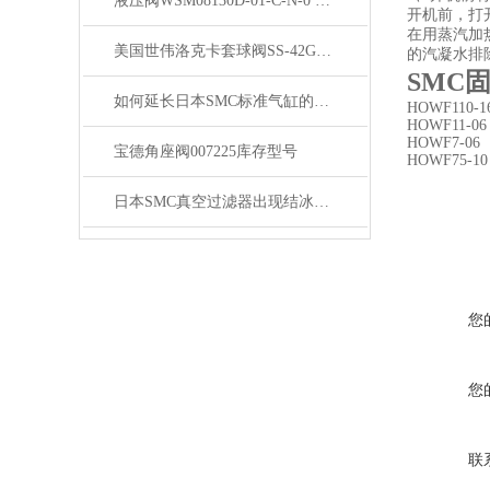
液压阀WSM08130D-01-C-N-0 特惠
开机前，打
在用蒸汽加
美国世伟洛克卡套球阀SS-42GS6MM**
的汽凝水排
SMC
如何延长日本SMC标准气缸的寿命？
HOWF110-1
HOWF11-06
HOWF7-06
宝德角座阀007225库存型号
HOWF75-10
日本SMC真空过滤器出现结冰现象如何防止措施？
您
您
联