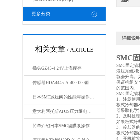
品牌
更多分类
详细说
相关文章
/ ARTICLE
SMC
SMC固定管
插头GZ45-4 24V上海库存
液压系统和
就会升高。
保证机组安
传感器HDA4445-A-400-000原装供应
的范围内。
SMC固定
日本SMC减压阀的性能与操作方法
1、注意使
板式冷却器
器采取化学
意大利阿托斯ATOS压力继电器MAP-080款到发货
2、及时处
如果板式冷
简单介绍日本SMC隔膜泵操作注意事项有2点
3、冷却器
板式冷却器
4、开机前