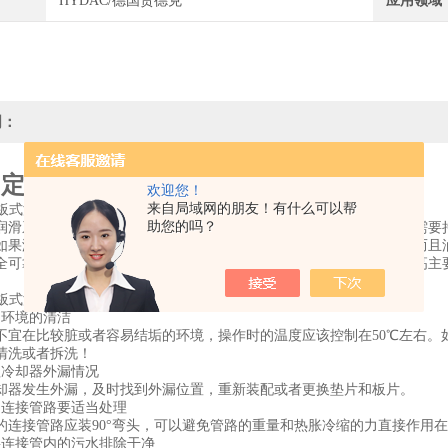
HYDAC/德国贺德克
应用领域
明：
固定管板式油冷却器HOWF系列作用说明
欢迎您！
来自局域网的朋友！有什么可以帮
板式油冷却器的作用:
助您的吗？
润滑系统是各个机械设备上的重要组成部分。液压系统在工作的时候需要
如果没有及时的把热量散发出，会导致系统的密封元件老化、损坏，而且
全可靠地运行。必须把油温控制在规定的范围内。润滑系统的油温升高主
管板式油冷却器的操作方法：
用环境的清洁
不宜在比较脏或者容易结垢的环境，操作时的温度应该控制在50℃左右。
清洗或者拆洗！
理冷却器外漏情况
却器发生外漏，及时找到外漏位置，重新装配或者更换垫片和板片。
的连接管路要适当处理
的连接管路应装90°弯头，可以避免管路的重量和热胀冷缩的力直接作用
将连接管内的污水排除干净