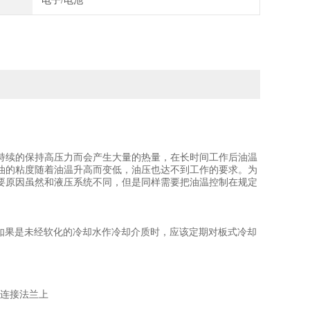
电子/电池
持续的保持高压力而会产生大量的热量，在长时间工作后油温
油的粘度随着油温升高而变低，油压也达不到工作的要求。为
要原因虽然和液压系统不同，但是同样需要把油温控制在规定
如果是未经软化的冷却水作冷却介质时，应该定期对板式冷却
在连接法兰上