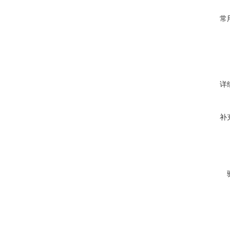
常
详
补