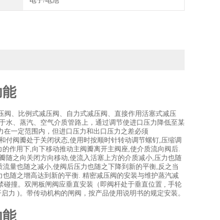
电子/电池
功能
减压阀、比例式减压阀、自力式减压阀、直接作用活塞式减压
用于水、蒸汽、空气介质管路上，通过调节使进口压力降低至某
力在一定范围内，但进口压力和出口压力之差必须
阀瓣和付阀瓣处于关闭状态,使用时按顺时针转动调节螺钉,压缩调
力的作用下,向下移动推动主阀瓣离开主阀座,使介质流向阀后.
阀瓣随之向关闭方向移动,使流入活塞上方的介质减小,压力也随
质流量也随之减小,使阀后压力也随之下降到新的平衡,反之当
力也随之增高达到新的平衡. 精密减压阀的安装与维护蒸汽减
碰撞。双闸板闸阀应垂直安装（即阀杆处于垂直位置 , 手轮
启力 )。带传动机构的闸阀，按产品使用说明书的规定安装。
功能