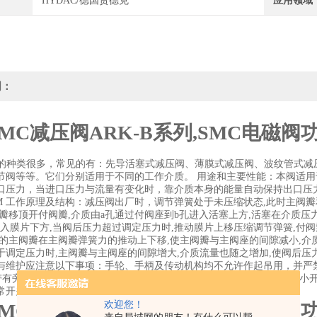
HYDAC/德国贺德克
应用领域
明：
MC减压阀ARK-B系列,SMC电磁阀
阀的种类很多，常见的有：先导活塞式减压阀、薄膜式减压阀、波纹管式
节阀等等。它们分别适用于不同的工作介质。 用途和主要性能：本阀适
口压力，当进口压力与流量有变化时，靠介质本身的能量自动保持出口压
A/CM 工作原理及结构：减压阀出厂时，调节弹簧处于未压缩状态,此时主
膜瓣移顶开付阀瓣,介质由a孔通过付阀座到b孔进入活塞上方,活塞在介质压
进入膜片下方,当阀后压力超过调定压力时,推动膜片上移压缩调节弹簧,付
时的主阀瓣在主阀瓣弹簧力的推动上下移,使主阀瓣与主阀座的间隙减小,介
于调定压力时,主阀瓣与主阀座的间隙增大,介质流量也随之增加,使阀后压
与维护应注意以下事项：手轮、手柄及传动机构均不允许作起吊用，并严禁
。带有旁通阀的闸阀在开启前应先打开旁通阀（以平衡进出口的压差及减小开
开关使用 , 每月至少润滑一次。
欢迎您！
MC减压阀ARK-B系列,SMC电磁阀