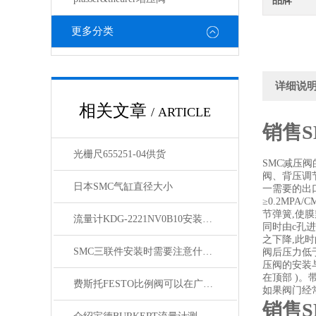
品牌
更多分类
详细说
相关文章
/ ARTICLE
销售S
光栅尺655251-04供货
SMC减压
阀、背压调
日本SMC气缸直径大小
一需要的出
≥0.2MP
节弹簧,使
流量计KDG-2221NV0B10安装调试
同时由c孔
之下降,此
SMC三联件安装时需要注意什么呢
阀后压力低
压阀的安装
在顶部 )
费斯托FESTO比例阀可以在广副的变化范围内提供的控制
如果阀门经常
销售S