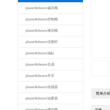
plasser&theurer减压阀
plasser&theurer控制阀
plasser&theurer液压阀
plasser&theurer活塞杆
plasser&theurer油缸
plasser&theurer总成
plasser&theurer开关
plasser&theurer传感器
简单介
plasser&theurer油雾器
plasser&theurer增压阀