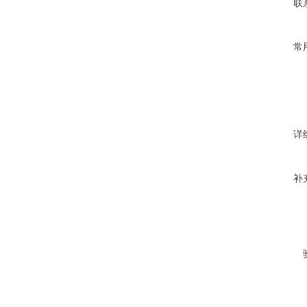
联
常
详
补