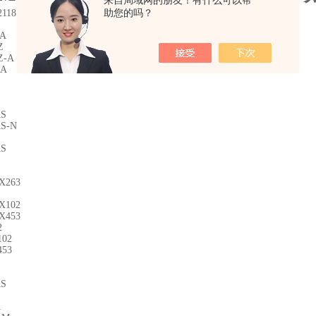
来自局域网的朋友！有什么可以帮
2118
助您的吗？
-A
Z
Z-A
-A
AS
AS-N
AS
-X263
-X102
-X453
2
102
453
AS
1