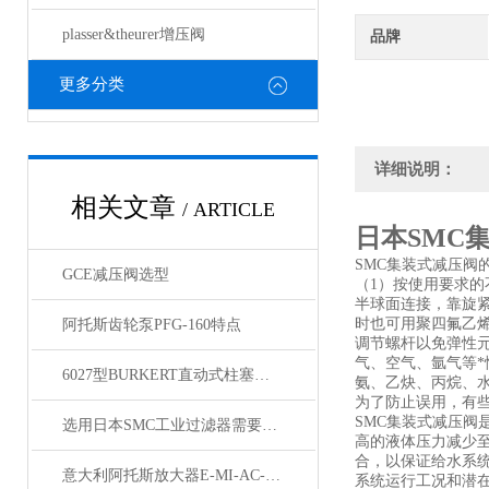
plasser&theurer增压阀
品牌
更多分类
详细说明：
相关文章
/ ARTICLE
日本SMC
SMC集装式减压阀
GCE减压阀选型
（1）按使用要求
半球面连接，靠旋
时也可用聚四氟乙
阿托斯齿轮泵PFG-160特点
调节螺杆以免弹性元
气、空气、氩气等
6027型BURKERT直动式柱塞电磁阀
氨、乙炔、丙烷、
为了防止误用，有
SMC集装式减压
选用日本SMC工业过滤器需要考虑哪些因素呢？
高的液体压力减少
合，以保证给水系
意大利阿托斯放大器E-MI-AC-01F22/2现货库存
系统运行工况和潜在