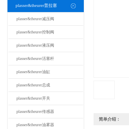
plasser&theurer普拉塞
plasser&theurer减压阀
plasser&theurer控制阀
plasser&theurer液压阀
plasser&theurer活塞杆
plasser&theurer油缸
plasser&theurer总成
plasser&theurer开关
plasser&theurer传感器
简单介绍：
plasser&theurer油雾器