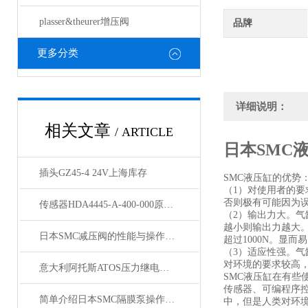
plasser&theurer增压阀
品牌
更多分类
详细说明：
相关文章
/ ARTICLE
日本SMC
插头GZ45-4 24V上海库存
SMC液压缸的优势
（1）对使用者的
否则极有可能因为
传感器HDA4445-A-400-000原装供应
（2）输出力大。
越小则输出力越大。
日本SMC减压阀的性能与操作方法
超过1000N。显
（3）适应性强。
对环境的要求较高
意大利阿托斯ATOS压力继电器MAP-080款到发货
SMC液压缸在有
传感器、可编程序
简单介绍日本SMC隔膜泵操作注意事项有2点
中，但是人类对环