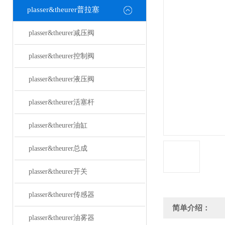
plasser&theurer普拉塞
plasser&theurer减压阀
plasser&theurer控制阀
plasser&theurer液压阀
plasser&theurer活塞杆
plasser&theurer油缸
plasser&theurer总成
plasser&theurer开关
plasser&theurer传感器
简单介绍：
plasser&theurer油雾器