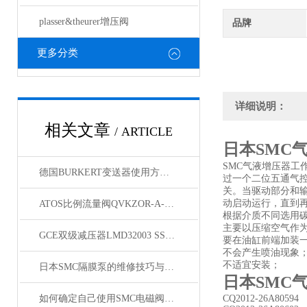
plasser&theurer增压阀
品牌
更多分类
详细说明：
相关文章
/ ARTICLE
日本SMC
SMC气液增压器
德国BURKERT变送器使用方法与技术参数
过一个二位五通气
关。当驱动部分和
动启动运行，直到
ATOS比例流量阀QVKZOR-A-10/65意大利原装
根据介质不同选用
主要以压缩空气作
GCE双级减压器LMD32003 SSF10定制型号
要在油缸前端加装
不会产生喷油现象
不适宜安装；
日本SMC隔膜泵的维修技巧与特点
日本SMC
如何确定自己使用SMC电磁阀几位几通
CQ2012-26A80594