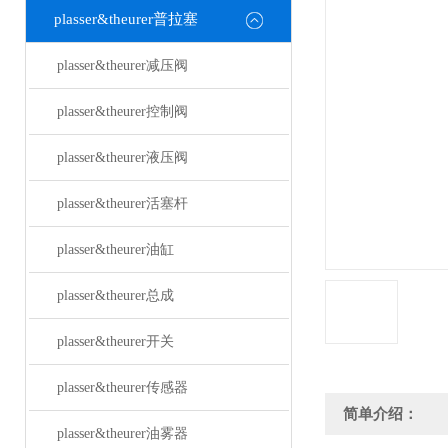
plasser&theurer普拉塞
plasser&theurer减压阀
plasser&theurer控制阀
plasser&theurer液压阀
plasser&theurer活塞杆
plasser&theurer油缸
plasser&theurer总成
plasser&theurer开关
plasser&theurer传感器
简单介绍：
plasser&theurer油雾器