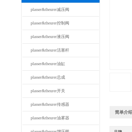
plasser&theurer减压阀
plasser&theurer控制阀
plasser&theurer液压阀
plasser&theurer活塞杆
plasser&theurer油缸
plasser&theurer总成
plasser&theurer开关
plasser&theurer传感器
简单介
plasser&theurer油雾器
plasser&theurer增压阀