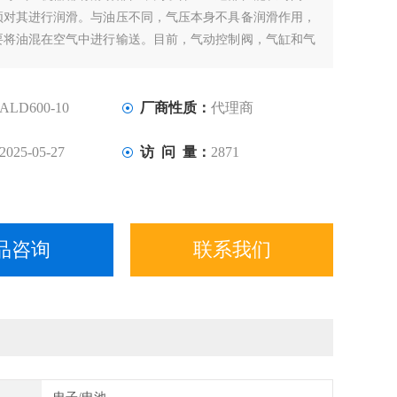
须对其进行润滑。与油压不同，气压本身不具备润滑作用，
要将油混在空气中进行输送。目前，气动控制阀，气缸和气
靠这种带有油雾的压缩空气来实现润滑的，其优点是方便、
量高。
ALD600-10
厂商性质：
代理商
2025-05-27
访 问 量：
2871
品咨询
联系我们