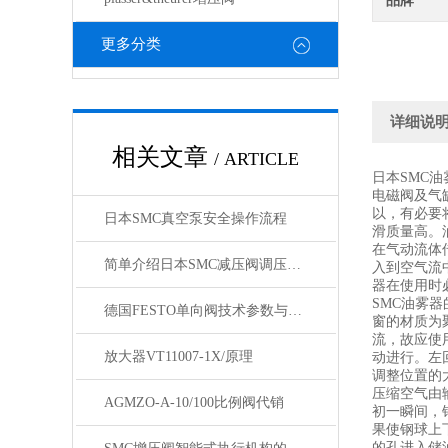
品牌
更多分类
详细说
相关文章
/ ARTICLE
日本SMC油
电磁阀及气
以，有必要
日本SMC真空泵安全操作流程
滑质量高。
在气动流体
简单介绍日本SMC减压阀调压步骤与性能
入到空气流
器在使用时
SMC油雾
德国FESTO单向阀技术参数与使用注意事项
窗的材质为
流，故应使用
放大器VT11007-1X/原理
动进行。左
调整位置的
压缩空气由
AGMZO-A-10/100比例阀代销
初一瞬间，
果使钢球上
的孔进入储