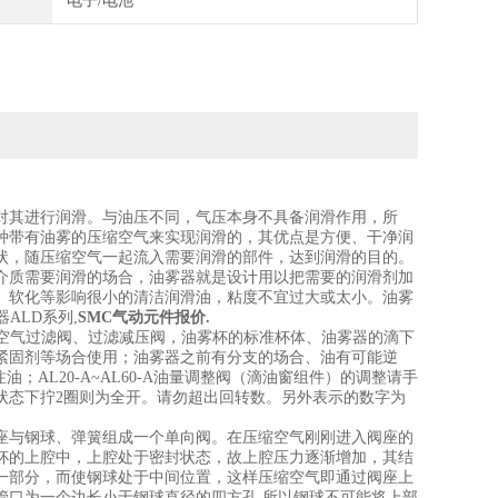
电子/电池
对其进行润滑。与油压不同，气压本身不具备润滑作用，所
种带有油雾的压缩空气来实现润滑的，其优点是方便、干净润
状，随压缩空气一起流入需要润滑的部件，达到润滑的目的。
介质需要润滑的场合，油雾器就是设计用以把需要的润滑剂加
、软化等影响很小的清洁润滑油，粘度不宜过大或太小。油雾
ALD系列,
SMC气动元件报价.
；空气过滤阀、过滤减压阀，油雾杯的标准杯体、油雾器的滴下
紧固剂等场合使用；油雾器之前有分支的场合、油有可能逆
油；AL20-A~AL60-A油量调整阀（滴油窗组件）的调整请手
状态下拧2圈则为全开。请勿超出回转数。另外表示的数字为
座与钢球、弹簧组成一个单向阀。在压缩空气刚刚进入阀座的
杯的上腔中，上腔处于密封状态，故上腔压力逐渐增加，其结
一部分，而使钢球处于中间位置，这样压缩空气即通过阀座上
管口为一个边长小于钢球直径的四方孔,所以钢球不可能将上部