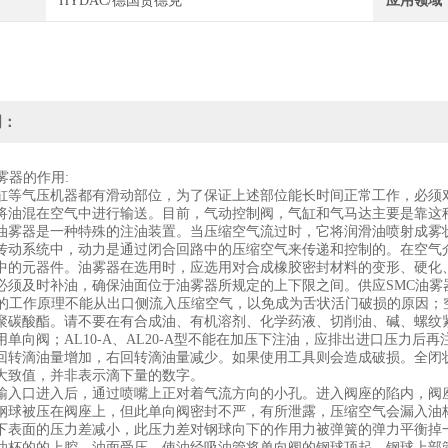
HYDAC/德国贺德克
应用领域
明：
雾器的作用:
缸等气压机器都有滑动部位，为了保证上述部位能长时间正常工作，必须
将油混在空气中进行输送。目前，气动控制阀，气缸和气马达主要是靠这
油雾器是一种特殊的注油装置。当压缩空气流过时，它将润滑油喷射成雾
传动系统中，动力是通过闭合回路中的压缩空气来传递和控制的。在空气
中的元器件。油雾器在选用时，应选用对合成橡胶密封材料的变形、硬化
必须及时补油，确保油面位于油雾器所规定的上下限之间。供应SMC油雾器
器的工作原理不能从出口侧流入压缩空气，以免成为舌状活门破损的原因
聚碳酸酯。请不要在有合成油、有机溶剂、化学药液、切削油、碱、螺纹
单向阀；AL10-A、AL20-A型不能在加压下注油，应排出进口压力后再注
回转滴油量增加，右回转滴油量减少。如果使用工具则会造成破损。全闭
大致值，并非表示滴下量的数字。
输入口进入后，通过喷嘴上正对着气流方向的小孔。进入阀座的陷内，阀
钢球被压在阀座上，但此单向阀密封不严，有所泄露，压缩空气会漏入油
下表面的压力差减小，此压力差对钢球向下的作用力被弹簧的弹力平衡掉
油杯的的上腔，油面受压，使油经吸油管将单向阀的钢球顶起，钢球上部