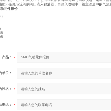
油能不断经节流阀的阀口流入视油器，再滴入喷嘴中，被主管道中的气流从
气动元件报价.
S2
0
4B
0B
产品：
的单位：
的姓名：
系电话：