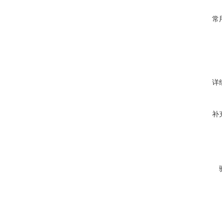
常
详
补