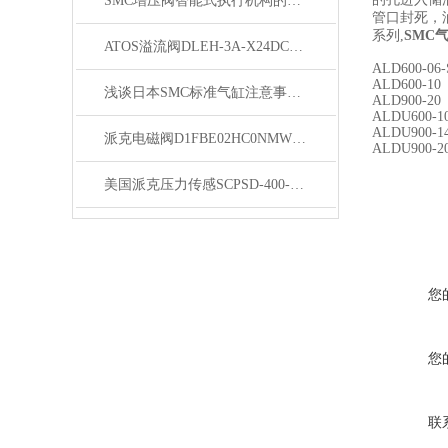
SMC增压阀智能式执行机构的配用*可以改变这状况
管口封死，
系列,
SMC
ATOS溢流阀DLEH-3A-X24DC优质货源
ALD600-06-
ALD600-10
浅谈日本SMC标准气缸注意事项与维护方法
ALD900-20
ALDU600-1
ALDU900-1
派克电磁阀D1FBE02HC0NMW0夏日特惠
ALDU900-2
美国派克压力传感SCPSD-400-04-16全系列
您
您
联