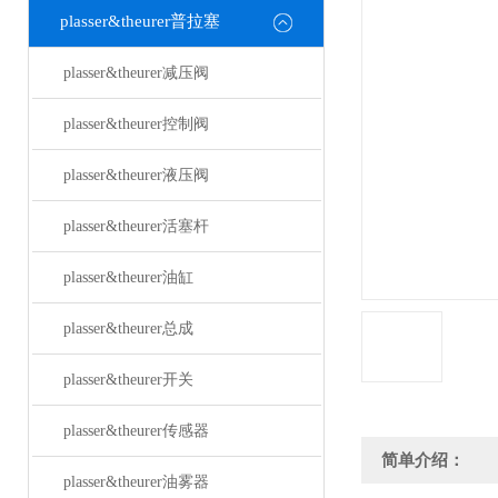
plasser&theurer普拉塞
plasser&theurer减压阀
plasser&theurer控制阀
plasser&theurer液压阀
plasser&theurer活塞杆
plasser&theurer油缸
plasser&theurer总成
plasser&theurer开关
plasser&theurer传感器
简单介绍：
plasser&theurer油雾器