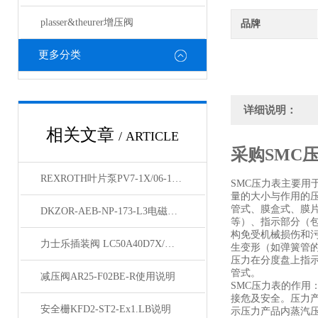
plasser&theurer增压阀
品牌
更多分类
详细说明：
相关文章
/ ARTICLE
采购SMC压
REXROTH叶片泵PV7-1X/06-14RA01MA3-07天津经销
SMC压力表主要用
量的大小与作用的
管式、膜盒式、膜
DKZOR-AEB-NP-173-L3电磁阀参数
等）、指示部分（
构免受机械损伤和
力士乐插装阀 LC50A40D7X/货期短
生变形（如弹簧管
压力在分度盘上指
管式。
减压阀AR25-F02BE-R使用说明
SMC压力表的作用
接危及安全。压力产
安全栅KFD2-ST2-Ex1.LB说明
示压力产品内蒸汽