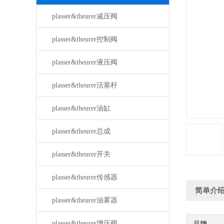
plasser&theurer减压阀
plasser&theurer控制阀
plasser&theurer液压阀
plasser&theurer活塞杆
plasser&theurer油缸
plasser&theurer总成
plasser&theurer开关
plasser&theurer传感器
简单介
plasser&theurer油雾器
plasser&theurer增压阀