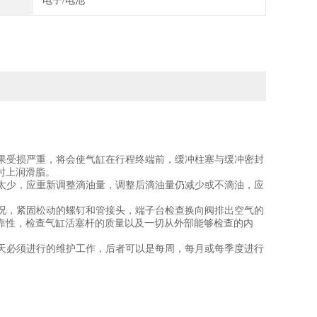
电子/电池
如果受损严重，将会使气缸在行程终端前，缓冲柱塞与缓冲密封
时上润滑脂。
量太少，应重新调整滴油量，调整后滴油量仍减少或不滴油，应
情况，紧固松动的螺钉和管接头，端子台检查换向阀排出空气的
靠性，检查气缸活塞杆的质量以及一切从外部能够检查的内
每天必须进行的维护工作，后者可以是每周，每月或每季度进行
。