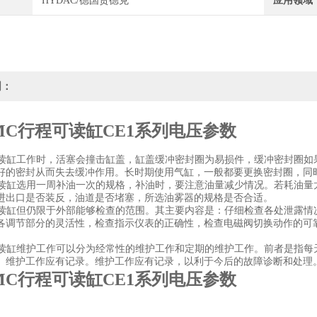
HYDAC/德国贺德克
应用领域
明：
MC行程可读缸CE1系列电压参数
可读缸工作时，活塞会撞击缸盖，缸盖缓冲密封圈为易损件，缓冲密封圈
好的密封从而失去缓冲作用。长时期使用气缸，一般都要更换密封圈，同
可读缸选用一周补油一次的规格，补油时，要注意油量减少情况。若耗油
进出口是否装反，油道是否堵塞，所选油雾器的规格是否合适。
可读缸但仍限于外部能够检查的范围。其主要内容是：仔细检查各处泄露
各调节部分的灵活性，检查指示仪表的正确性，检查电磁阀切换动作的可
可读缸维护工作可以分为经常性的维护工作和定期的维护工作。前者是指
。维护工作应有记录。维护工作应有记录，以利于今后的故障诊断和处理
MC行程可读缸CE1系列电压参数