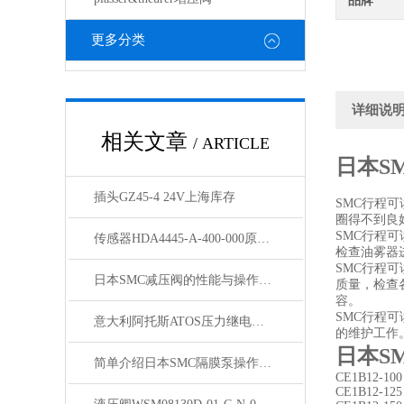
品牌
更多分类
详细说
相关文章
/ ARTICLE
日本S
插头GZ45-4 24V上海库存
SMC行程
圈得不到良
SMC行程
传感器HDA4445-A-400-000原装供应
检查油雾器
SMC行程
日本SMC减压阀的性能与操作方法
质量，检查
容。
SMC行程
意大利阿托斯ATOS压力继电器MAP-080款到发货
的维护工作
日本S
简单介绍日本SMC隔膜泵操作注意事项有2点
CE1B12-100
CE1B12-125