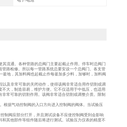
电子/电池
不使其流通。各种管路的总阀门主要起截止作用。停车时总阀门
面管路检修。所以每一管路系统总要安设一个总阀门。各支管
一釜地，其加料阀也起截止作每釜加多少料，加够时，加料阀
行程以及非常可靠的关闭动作，使得该阀非常适合用作切割或调
度不大，制造容易，维护方便。它不仅适用于中低压，也适用
有非常可靠的切割作用。该阀非常适合切割或调整介质。限制
锈剂。根据气动控制阀的入口方向进入控制阀的阀体。当试验压
转控制阀应部分打开，并且测试设备不应使控制阀受到会影响
料和其他部件等组件随后将进行测试。试验压力仪表的精度不