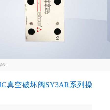
作说明
MC真空破坏阀SY3AR系列操