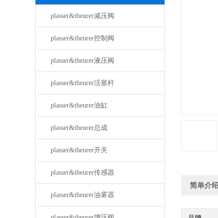
plasser&theurer减压阀
plasser&theurer控制阀
plasser&theurer液压阀
plasser&theurer活塞杆
plasser&theurer油缸
plasser&theurer总成
plasser&theurer开关
plasser&theurer传感器
简单介
plasser&theurer油雾器
plasser&theurer增压阀