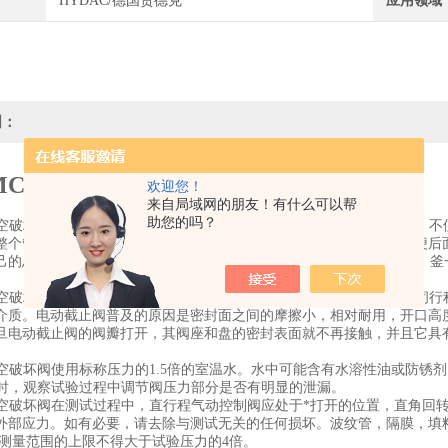
HYDAC/德国贺德克
应用领域
明：
MC真空破坏阀SY3AR系列操作说明
欢迎您！
来自局域网的朋友！有什么可以帮
助您的吗？
真空破坏阀阀门的一个重要作朋是韶止作用。这就是截断管路中的流体，
整个管路，以便把后面的管道今流体放空。检修时把总阀门关闭，以便后
己的总阀门。 将的间歇作业要用。按操作规程规定，截止原料加入。釜
真空破坏阀的阀杆轴垂直于阀座密封表面。阀杆具有相对短的打开或关闭
介质。电动截止阀普及的原因是密封面之间的摩擦小，相对耐用，开口高
旦电动截止阀的阀瓣打开，其阀座和盘的密封表面就不再接触，并且它具
真空破坏阀使用标称压力的1.5倍的室温水。水中可能含有水溶性油或防
in时，观察试验过程中调节阀压力部分是否有明显的泄漏。
真空破坏阀在测试过程中，直行程气动控制阀应处于*打开的位置，直角回
外部应力。如有必要，请去除与测试无关的任何损坏。波纹管，隔膜，填
5，测量范围的上限不得大于试验压力的4倍。