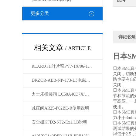
品牌
更多分类
详细说
相关文章
/ ARTICLE
日本S
REXROTH叶片泵PV7-1X/06-14RA01MA3-07天津经销
日本SMC
关闭，切断
路也要有自
DKZOR-AEB-NP-173-L3电磁阀参数
关闭.
日本SMC
力士乐插装阀 LC50A40D7X/货期短
节和节流的
于高压。一
使用。
减压阀AR25-F02BE-R使用说明
日本SMC
力小于3m
安全栅KFD2-ST2-Ex1.LB说明
日本SMC
测试结果的
得低于2.