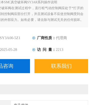
日本SMC真空破坏阀SY3AR系列操作说明
真空破坏阀在测试过程中，直行程气动控制阀应处于*打开的
回转控制阀应部分打开，并且测试设备不应使控制阀受到会
果的外部应力。如有必要，请去除与测试无关的任何损坏。
膜，填料和其他部件等组件随后将进行测试。试验压力仪表
于2.5，测量范围的上限不得大于试验压力的4倍。
SY3A00-5Z1
厂商性质：
代理商
2025-05-28
访 问 量：
2213
品咨询
联系我们