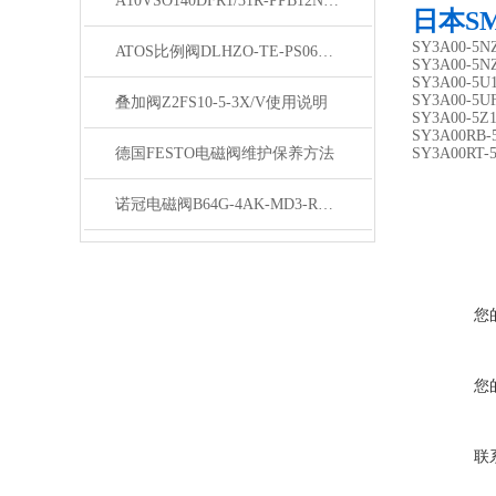
A10VSO140DFR1/31R-PPB12N00柱塞泵发货
日本S
SY3A00-5N
ATOS比例阀DLHZO-TE-PS060-L71原理
SY3A00-5N
SY3A00-5U
SY3A00-5U
叠加阀Z2FS10-5-3X/V使用说明
SY3A00-5Z
SY3A00RB-
德国FESTO电磁阀维护保养方法
SY3A00RT-
诺冠电磁阀B64G-4AK-MD3-RMG结构
您
您
联