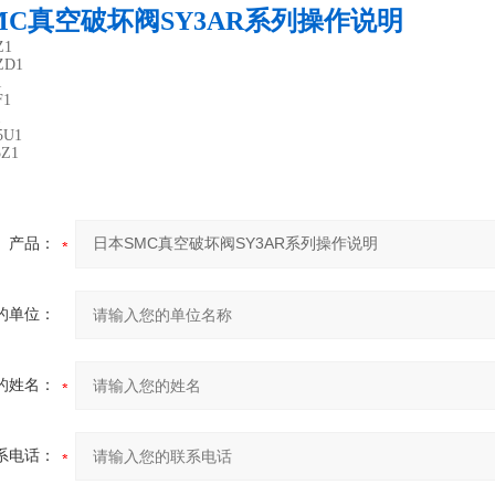
MC真空破坏阀SY3AR系列操作说明
Z1
ZD1
1
F1
1
5U1
5Z1
产品：
的单位：
的姓名：
系电话：