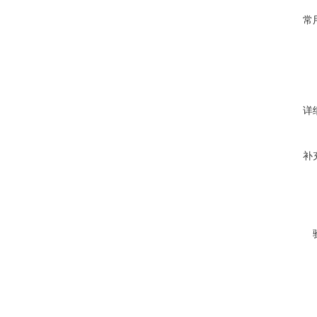
常
详
补