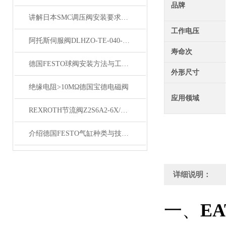
品牌
讲解日本SMC调压阀安装要求与维护技巧
工作电压
阿托斯伺服阀DLHZO-TE-040-L71
寿命次
德国FESTO球阀安装方法与工作原理
外形尺寸
绝缘电阻>10MΩ德国宝德电磁阀
应用领域
REXROTH节流阀Z2S6A2-6X/V技术说明
介绍德国FESTO气缸种类与技术性能
详细说明：
一、
E