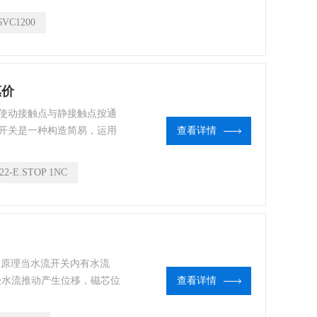
金属成型、石油矿山、天然
6VC1200
惠价
使动接触点与静接触点按通
开关是一种构造简易，运用
查看详情
回路中，伊顿电气的按钮开
触器、汽车继电器、电磁感
22-E.STOP 1NC
作原理当水流开关内有水流
芯受水流推动产生位移，磁芯位
查看详情
”信号。流量开关快易优自动
控制系统实现控制作用，当