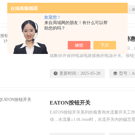
滑移应用，如：球磨机、研磨机、船舶推进及
更新时间：
2025-05-28
型号：
4
气的机械设备。
欢迎您！
来自局域网的朋友！有什么可以帮
助您的吗？
伊顿按钮开关A22-E.STOP 1NO特
按钮开关就是指运用按键促进传动系统组织，
或断掉并保持电源电路接换的电源开关。按钮
十分普遍的主令电器。在电气设备全自动控制
关用作手动式传出操纵数据信号以操纵交流接
更新时间：
2025-05-28
型号：
A
应起动器等。
EATON按钮开关
EATON按钮开关系列价格查询水流量开关工
动，水流量≥1.0L/min时，水流开关内的磁
移带动磁源产生磁控作用使水流开关输出“通
化选型有收录，该信号输入设备控制系统，经