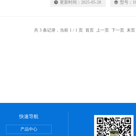
更新时间：
2025-05-28
型号：
1
水流量小于启动流量时，水流开关输出“断”的
共 3 条记录，当前 1 / 1 页 首页 上一页 下一页 末
快速导航
正弦无杆缸REA系列,SMC深圳经销商
产品中心