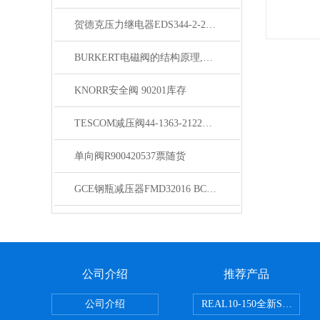
贺德克压力继电器EDS344-2-250-000天津 销售
BURKERT电磁阀的结构原理,报价宝德电磁阀
KNORR安全阀 90201库存
TESCOM减压阀44-1363-2122上海经销
单向阀R900420537票随货
GCE钢瓶减压器FMD32016 BCF6现货
公司介绍
推荐产品
公司介绍
REAL10-150全新SMC