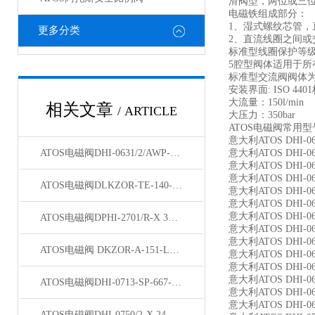
滑阀型，两位或三位
电磁铁组成部分：
1、湿式螺纹芯管
更多分类
2、直流线圈之间
标准型线圈保护等级为I
5腔型阀体适用于所
标准型交流阀阀体
安装界面: ISO 44
大流量：150l/min
相关文章
/ ARTICLE
大压力：350bar
ATOS电磁阀常用型
意大利ATOS DHI-06
ATOS电磁阀DHI-0631/2/AWP-00产地货源
意大利ATOS DHI-0631
意大利ATOS DH
意大利ATOS DHI-0631
ATOS电磁阀DLKZOR-TE-140-L71/I现货
意大利ATOS DH
意大利ATOS DHI-0632
意大利ATOS DHI-
ATOS电磁阀DPHI-2701/R-X 31原装新品
意大利ATOS DHI-0632
意大利ATOS DHI
ATOS电磁阀 DKZOR-A-151-L5/BY/18 40天津现货
意大利ATOS DHI-063
意大利ATOS DH
意大利ATOS DHI-067
ATOS电磁阀DHI-0713-SP-667-24DC现货
意大利ATOS DHI
意大利ATOS DHI-067
ATOS电磁阀DHI-0750/2-X 24DC原理