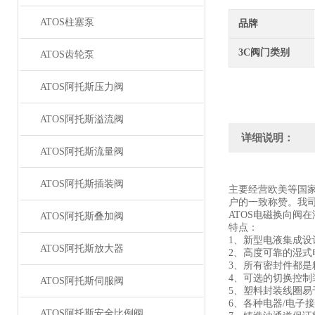
ATOS柱塞泵
品牌
3C阀门类别
ATOS齿轮泵
ATOS阿托斯压力阀
ATOS阿托斯溢流阀
详细说明：
ATOS阿托斯流量阀
ATOS阿托斯插装阀
主要经营欧美等国
户的一致称赞。我
ATOS电磁换向阀
ATOS阿托斯叠加阀
特点：
1、新型电液集成
ATOS阿托斯放大器
2、高度可靠的湿
3、所有密封件都
4、可选的切换控制
ATOS阿托斯伺服阀
5、塑料封装线圈易
6、各种电器/电子
ATOS阿托斯安全比例阀