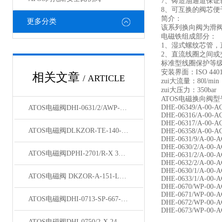
7、铸造油通道保证
8、可互换的阀芯便
简介：
更多分类
该系列换向阀为滑阀
电磁铁组成部分：
1、湿式螺纹芯管
2、直流线圈之间
标准型线圈保护等级为
安装界面：ISO 44
相关文章
/ ARTICLE
zui大流量：80l/min
zui大压力：350bar
ATOS电磁换向阀型
DHE-06349/A-00-
ATOS电磁阀DHI-0631/2/AWP-00产地货源
DHE-06316/A-00-
DHE-06317/A-00-
ATOS电磁阀DLKZOR-TE-140-L71/I现货
DHE-06358/A-00-A
DHE-0631/9/A-00-
DHE-0630/2/A-00-
ATOS电磁阀DPHI-2701/R-X 31原装新品
DHE-0631/2/A-00-A
DHE-0632/2/A-00-
DHE-0630/1/A-00-
ATOS电磁阀 DKZOR-A-151-L5/BY/18 40天津现货
DHE-0633/1/A-00-A
DHE-0670/WP-00-
DHE-0671/WP-00-
ATOS电磁阀DHI-0713-SP-667-24DC现货
DHE-0672/WP-00-A
DHE-0673/WP-00-A
ATOS电磁阀DHI-0750/2-X 24DC原理