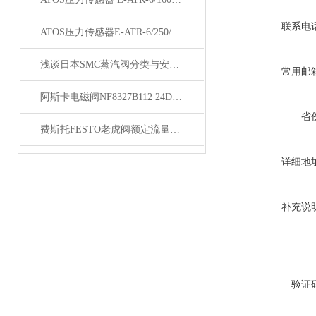
联系电
ATOS压力传感器E-ATR-6/250/I 10原理
浅谈日本SMC蒸汽阀分类与安装方法
常用邮
阿斯卡电磁阀NF8327B112 24DC使用说明
省
费斯托FESTO老虎阀额定流量系数大、可调比大
详细地
补充说
验证