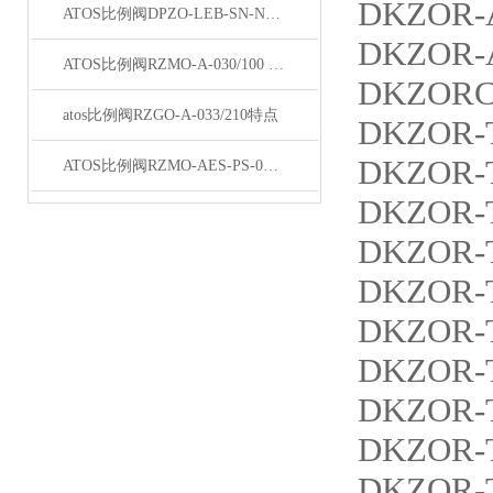
DKZOR-A
ATOS比例阀DPZO-LEB-SN-NP-271-L5/I现货
DKZOR-A
ATOS比例阀RZMO-A-030/100 20天津总经销
DKZORC-
atos比例阀RZGO-A-033/210特点
DKZOR-T
DKZOR-T
ATOS比例阀RZMO-AES-PS-030/315参数
DKZOR-T
DKZOR-T
DKZOR-T
DKZOR-T
DKZOR-T
DKZOR-T
DKZOR-T
DKZOR-T